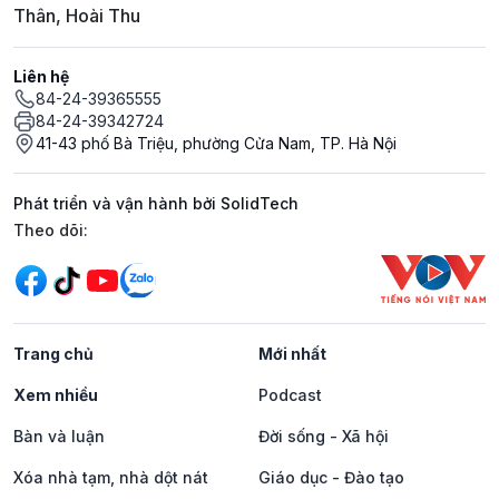
Thân, Hoài Thu
Liên hệ
84-24-39365555
84-24-39342724
41-43 phố Bà Triệu, phường Cửa Nam, TP. Hà Nội
Phát triển và vận hành bởi SolidTech
Mạng xã hội
Theo dõi:
Trang chủ
Mới nhất
Xem nhiều
Podcast
Bàn và luận
Đời sống - Xã hội
Xóa nhà tạm, nhà dột nát
Giáo dục - Đào tạo