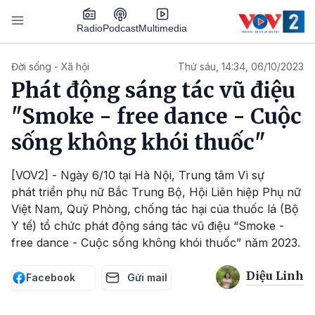
Nhảy đến nội dung
Podcast
Radio
Multimedia
Main navigation
Đời sống - Xã hội
Thứ sáu, 14:34, 06/10/2023
Phát động sáng tác vũ điệu
"Smoke - free dance - Cuộc
sống không khói thuốc"
[VOV2] - Ngày 6/10 tại Hà Nội, Trung tâm Vì sự
phát triển phụ nữ Bắc Trung Bộ, Hội Liên hiệp Phụ nữ
Việt Nam, Quỹ Phòng, chống tác hại của thuốc lá (Bộ
Y tế) tổ chức phát động sáng tác vũ điệu “Smoke -
free dance - Cuộc sống không khói thuốc” năm 2023.
Diệu Linh
Facebook
Gửi mail