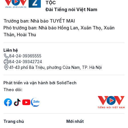
TỘC
Đài Tiếng nói Việt Nam
Trưởng ban: Nhà báo TUYẾT MAI
Phó trưởng ban: Nhà báo Hồng Lan, Xuân Thọ, Xuân
Thân, Hoài Thu
Liên hệ
84-24-39365555
84-24-39342724
41-43 phố Bà Triệu, phường Cửa Nam, TP. Hà Nội
Phát triển và vận hành bởi SolidTech
Mạng xã hội
Theo dõi:
Trang chủ
Mới nhất