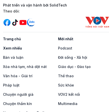
Phát triển và vận hành bởi SolidTech
Mạng xã hội
Theo dõi:
Trang chủ
Mới nhất
Xem nhiều
Podcast
Bàn và luận
Đời sống - Xã hội
Xóa nhà tạm, nhà dột nát
Giáo dục - Đào tạo
Văn hóa - Giải trí
Thể thao
Pháp luật
Sức khỏe
Chuyện người già
VOV2 kết nối
Chuyện thầm kín
Multimedia