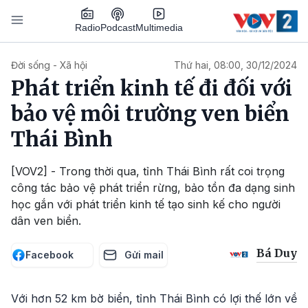
Nhảy đến nội dung
Podcast
Radio
Multimedia
Main navigation
Đời sống - Xã hội
Thứ hai, 08:00, 30/12/2024
Phát triển kinh tế đi đối với
bảo vệ môi trường ven biển
Thái Bình
[VOV2] - Trong thời qua, tỉnh Thái Bình rất coi trọng
công tác bảo vệ phát triển rừng, bảo tồn đa dạng sinh
học gắn với phát triển kinh tế tạo sinh kế cho người
dân ven biển.
Bá Duy
Facebook
Gửi mail
Với hơn 52 km bờ biển, tỉnh Thái Bình có lợi thế lớn về