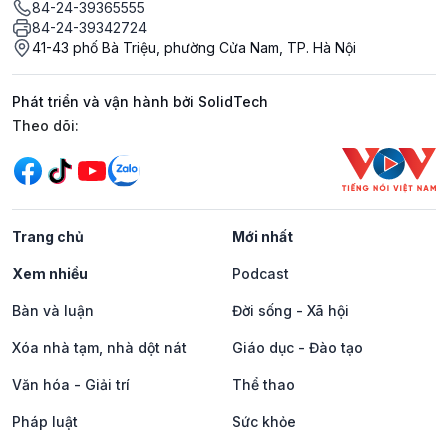
84-24-39365555
84-24-39342724
41-43 phố Bà Triệu, phường Cửa Nam, TP. Hà Nội
Phát triển và vận hành bởi SolidTech
Mạng xã hội
Theo dõi:
Trang chủ
Mới nhất
Xem nhiều
Podcast
Bàn và luận
Đời sống - Xã hội
Xóa nhà tạm, nhà dột nát
Giáo dục - Đào tạo
Văn hóa - Giải trí
Thể thao
Pháp luật
Sức khỏe