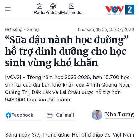
Nhảy đến nội dung
Podcast
Radio
Multimedia
Main navigation
Đời sống - Xã hội
Thứ sáu, 18:05, 03/07/2026
“Sữa đậu nành học đường”
hỗ trợ dinh dưỡng cho học
sinh vùng khó khăn
[VOV2] - Trong năm học 2025-2026, hơn 15.700 học
sinh tại các địa bàn khó khăn của 4 tỉnh Quảng Ngãi,
Quảng Trị, Đắk Lắk và Lai Châu được hỗ trợ hơn
948.000 hộp sữa đậu nành.
Nho Trung
Facebook
Gửi mail
Sáng ngày 3/7, Trung ương Hội Chữ thập đỏ Việt Nam