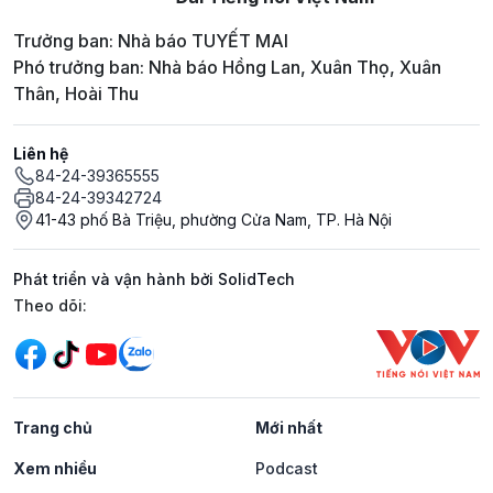
Trưởng ban: Nhà báo TUYẾT MAI
Phó trưởng ban: Nhà báo Hồng Lan, Xuân Thọ, Xuân
Thân, Hoài Thu
Liên hệ
84-24-39365555
84-24-39342724
41-43 phố Bà Triệu, phường Cửa Nam, TP. Hà Nội
Phát triển và vận hành bởi SolidTech
Mạng xã hội
Theo dõi:
Trang chủ
Mới nhất
Xem nhiều
Podcast