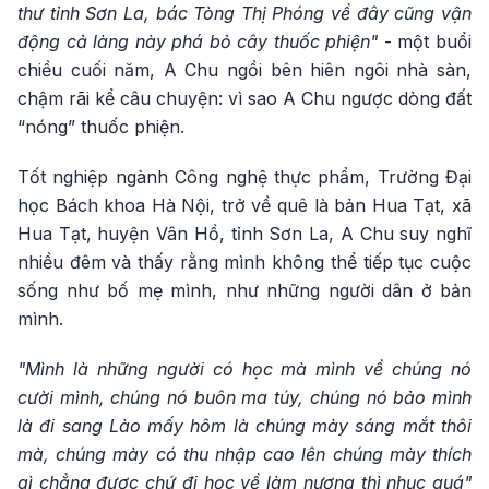
thư tỉnh Sơn La, bác Tòng Thị Phóng về đây cũng vận
động cả làng này phá bỏ cây thuốc phiện"
- một buổi
chiều cuối năm, A Chu ngồi bên hiên ngôi nhà sàn,
chậm rãi kể câu chuyện: vì sao A Chu ngược dòng đất
“nóng” thuốc phiện.
Tốt nghiệp ngành Công nghệ thực phẩm, Trường Đại
học Bách khoa Hà Nội, trở về quê là bản Hua Tạt, xã
Hua Tạt, huyện Vân Hồ, tỉnh Sơn La, A Chu suy nghĩ
nhiều đêm và thấy rằng mình không thể tiếp tục cuộc
sống như bố mẹ mình, như những người dân ở bản
mình.
"Mình là những người có học mà mình về chúng nó
cười mình, chúng nó buôn ma túy, chúng nó bảo mình
là đi sang Lào mấy hôm là chúng mày sáng mắt thôi
mà, chúng mày có thu nhập cao lên chúng mày thích
gì chẳng được chứ đi học về làm nương thì nhục quá"