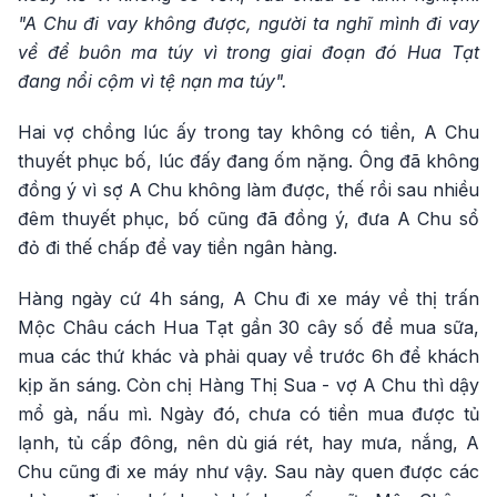
"A Chu đi vay không được, người ta nghĩ mình đi vay
về để buôn ma túy vì trong giai đoạn đó Hua Tạt
đang nổi cộm vì tệ nạn ma túy".
Hai vợ chồng lúc ấy trong tay không có tiền, A Chu
thuyết phục bố, lúc đấy đang ốm nặng. Ông đã không
đồng ý vì sợ A Chu không làm được, thế rồi sau nhiều
đêm thuyết phục, bố cũng đã đồng ý, đưa A Chu sổ
đỏ đi thế chấp để vay tiền ngân hàng.
Hàng ngày cứ 4h sáng, A Chu đi xe máy về thị trấn
Mộc Châu cách Hua Tạt gần 30 cây số để mua sữa,
mua các thứ khác và phải quay về trước 6h để khách
kịp ăn sáng. Còn chị Hàng Thị Sua - vợ A Chu thì dậy
mổ gà, nấu mì. Ngày đó, chưa có tiền mua được tủ
lạnh, tủ cấp đông, nên dù giá rét, hay mưa, nắng, A
Chu cũng đi xe máy như vậy. Sau này quen được các