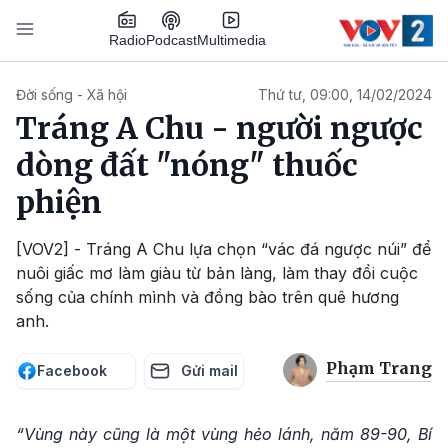
Nhảy đến nội dung
Podcast
Radio
Multimedia
Main navigation
Đời sống - Xã hội
Thứ tư, 09:00, 14/02/2024
Tráng A Chu - người ngược
dòng đất "nóng" thuốc
phiện
[VOV2] - Tráng A Chu lựa chọn “vác đá ngược núi” để
nuôi giấc mơ làm giàu từ bản làng, làm thay đổi cuộc
sống của chính mình và đồng bào trên quê hương
anh.
Phạm Trang
Facebook
Gửi mail
“Vùng này cũng là một vùng hẻo lánh, năm 89-90, Bí