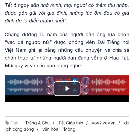
Tết ở ngay sân nhà mình, mọi người có thêm thu nhập,
được gần gũi với gia đình, những lúc ốm đau có gia
đình đó là điều mừng nhất".
Chặng đường 10 năm của người đàn ông lựa chọn
“vác đá ngược núi” được phóng viên Đài Tiếng nói
Việt Nam ghi lại bằng những câu chuyện và chia sẻ
chân thực từ những người dân đang sống ở Hua Tạt.
Mời quý vị và các bạn cùng nghe:
Play
Video
Tag:
Tráng A Chu
Tết Giáp thìn
vov2.vov.vn
du
lịch cộng đồng
văn hóa H'Mông