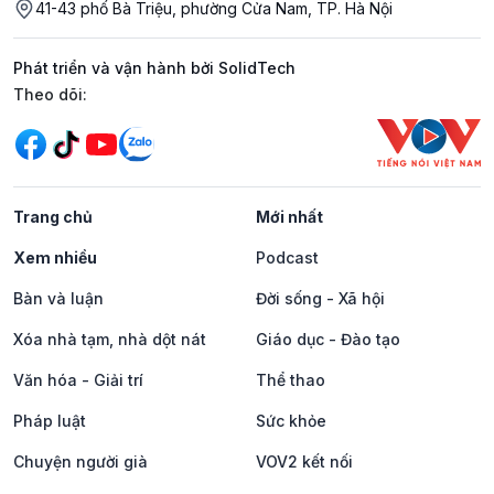
41-43 phố Bà Triệu, phường Cửa Nam, TP. Hà Nội
Phát triển và vận hành bởi SolidTech
Mạng xã hội
Theo dõi:
Trang chủ
Mới nhất
Xem nhiều
Podcast
Bàn và luận
Đời sống - Xã hội
Xóa nhà tạm, nhà dột nát
Giáo dục - Đào tạo
Văn hóa - Giải trí
Thể thao
Pháp luật
Sức khỏe
Chuyện người già
VOV2 kết nối