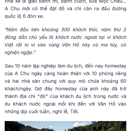
nhà xe đi giao bánh mì, bánh cuốn, sữa Mộc Châu…
A Chu mới có thể đặt đồ và chỉ cần ra đầu đường
quốc lộ 6 đón xe.
"Năm đầu tiên khoảng 300 khách thôi, năm thứ 2
đông dần chủ yếu là khách nước ngoài tại vì khách
Việt rất lo vì vào vùng Vân Hồ này có ma túy, có
nghiện ngập."
Sau 10 năm lập nghiệp làm du lịch, đến nay homestay
của A Chu ngày càng hoàn thiện với 10 phòng riêng
và hai nhà sàn chung với quy mô chứa khoảng 60
khách/ngày. Giờ đây homestay của anh này đã trở
thành địa chỉ "đỏ" của khách du lịch trong nước và
du khách nước ngoài mỗi khi đến với Vân Hồ vào
những dịp cuối tuần, nghỉ lễ, Tết.