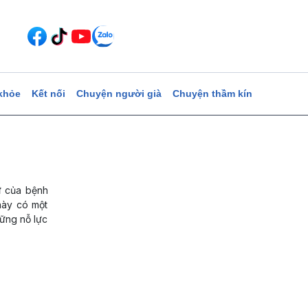
khỏe
Kết nối
Chuyện người già
Chuyện thầm kín
ử của bệnh
này có một
ững nỗ lực