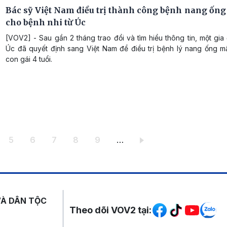
Bác sỹ Việt Nam điều trị thành công bệnh nang ống
cho bệnh nhi từ Úc
[VOV2] - Sau gần 2 tháng trao đổi và tìm hiểu thông tin, một gia
Úc đã quyết định sang Việt Nam để điều trị bệnh lý nang ống m
con gái 4 tuổi.
ang
Trang
Trang
Trang
Trang
Trang
5
6
7
8
9
…
Mạng xã hội
VÀ DÂN TỘC
Theo dõi VOV2 tại: