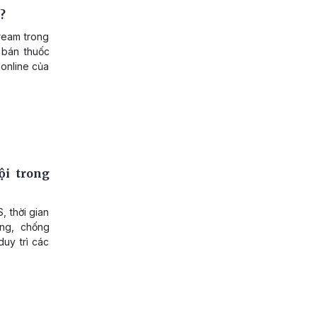
?
ream trong
 bán thuốc
 online của
ội trong
 thời gian
ng, chống
duy trì các