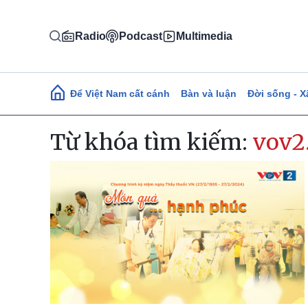
Nhảy đến nội dung
Radio
Podcast
Multimedia
Main navigation
Để Việt Nam cất cánh
Bàn và luận
Đời sống - X
Từ khóa tìm kiếm:
vov2