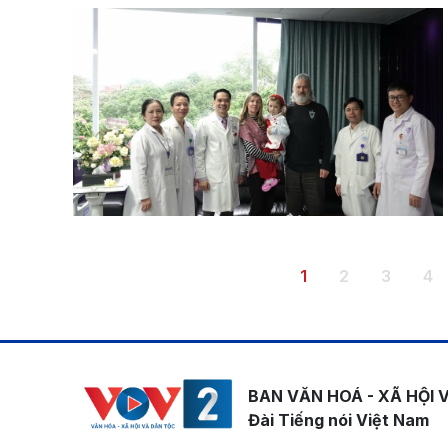
Pagination
Trang hiện thời
Trang
Trang
Tr
1
2
3
4
BAN VĂN HOÁ - XÃ HỘI 
Đài Tiếng nói Việt Nam