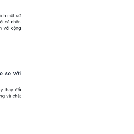
ình một sứ
với cá nhân
h với cộng
o so với
y thay đổi
ng và chất