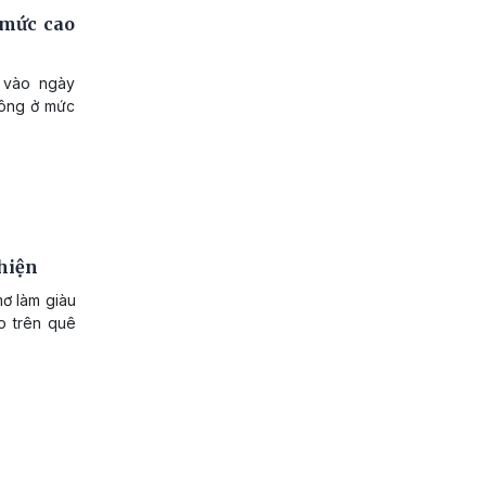
 mức cao
 vào ngày
 công ở mức
hiện
mơ làm giàu
o trên quê