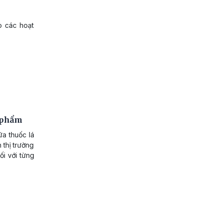
o các hoạt
n phẩm
a thuốc lá
 thị trường
ối với từng