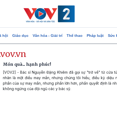
ã hội
Giáo dục
Văn hóa - Giải trí
Thể thao
Pháp luật
Sức 
.vov.vn
Món quà... hạnh phúc!
[VOV2] - Bác sĩ Nguyễn Đặng Khiêm đã gọi sự "trở về" từ cửa t
nhân là một điều may mắn, nhưng chúng tôi hiểu, điều kỳ diệu 
phần của sự may mắn, nhưng phần lớn hơn, phần quyết định là nh
không ngừng của đội ngũ các y bác sỹ.