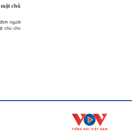
 mật chủ
 đình người
ật chủ cho