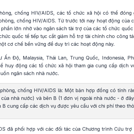
hòng, chống HIV/AIDS, các tổ chức xã hội có thể đóng 
phòng, chống HIV/AIDS. Từ trước tới nay hoạt động của c
hần lớn nhờ vào ngân sách tài trợ của các tổ chức quốc t
tổ chức quốc tế tiếp tục cắt giảm hỗ trợ tài chính cho công
một cơ chế bền vững để duy trì các hoạt động này.
 Ấn Độ, Malaysia, Thái Lan, Trung Quốc, Indonesia, Phil
để huy động các tổ chức xã hội tham gia cung cấp dịch 
guồn ngân sách nhà nước.
phòng, chống HIV/AIDS là: Một bản hợp đồng có tính rà
ị của nhà nước) và bên B (1 đơn vị ngoài nhà nước - ở đây
n B cung cấp các dịch vụ được yêu cầu với chi phí theo th
S đã phối hợp với các đối tác của Chương trình Cứu trợ