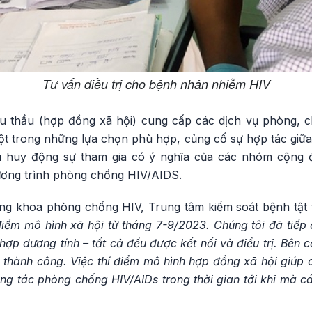
Tư vấn điều trị cho bệnh nhân nhiễm HIV
u thầu (hợp đồng xã hội) cung cấp các dịch vụ phòng, c
ột trong những lựa chọn phù hợp, củng cố sự hợp tác giữa
êu huy động sự tham gia có ý nghĩa của các nhóm cộn
ương trình phòng chống HIV/AIDS.
g khoa phòng chống HIV, Trung tâm kiểm soát bệnh tật 
 điểm mô hình xã hội từ tháng 7-9/2023. Chúng tôi đã tiế
hợp dương tính – tất cả đều được kết nối và điều trị. Bê
 thành công. Việc thí điểm mô hình hợp đồng xã hội giúp 
g tác phòng chống HIV/AIDs trong thời gian tới khi mà cá