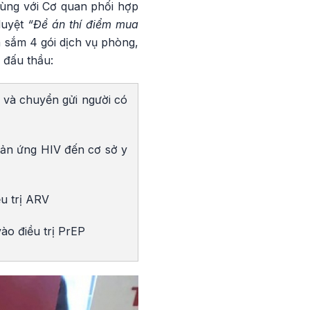
ùng với Cơ quan phối hợp
duyệt
“Đề án thí điểm mua
a sắm 4 gói dịch vụ phòng,
 đấu thầu:
ơ và chuyển gửi người có
hản ứng HIV đến cơ sở y
ều trị ARV
ào điều trị PrEP