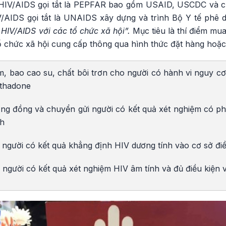
IV/AIDS gọi tắt là PEPFAR bao gồm USAID, USCDC và c
/AIDS gọi tắt là UNAIDS xây dựng và trình Bộ Y tế phê 
HIV/AIDS với các tổ chức xã hội”.
Mục tiêu là thí điểm mu
 chức xã hội cung cấp thông qua hình thức đặt hàng hoặc
m, bao cao su, chất bôi trơn cho người có hành vi nguy c
ethadone
cộng đồng và chuyển gửi người có kết quả xét nghiệm có p
nh
i người có kết quả khẳng định HIV dương tính vào cơ sở đi
i người có kết quả xét nghiệm HIV âm tính và đủ điều kiện v