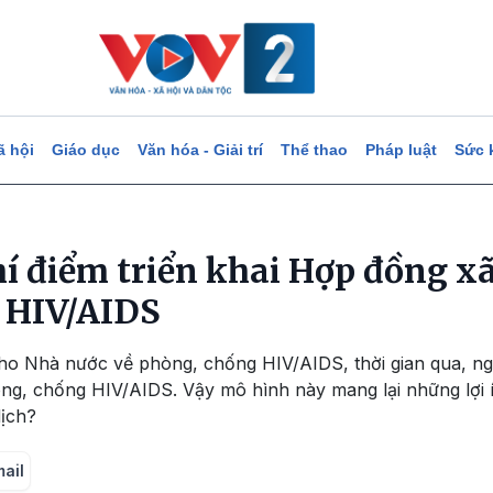
ã hội
Giáo dục
Văn hóa - Giải trí
Thể thao
Pháp luật
Sức 
thí điểm triển khai Hợp đồng x
 HIV/AIDS
ho Nhà nước về phòng, chống HIV/AIDS, thời gian qua, ngà
g, chống HIV/AIDS. Vậy mô hình này mang lại những lợi ích
dịch?
mail