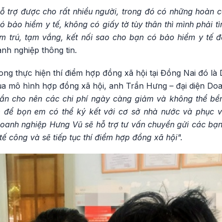
ỗ trợ được cho rất nhiều người, trong đó có những hoàn 
ó bảo hiểm y tế, không có giấy tờ tùy thân thì mình phải 
m trú, tạm vắng, kết nối sao cho bạn có bảo hiểm y tế đ
nh nghiệp thông tin.
hong thực hiện thí điểm hợp đồng xã hội tại Đồng Nai đó l
của mô hình hợp đồng xã hội, anh Trần Hưng – đại diện Do
 dần cho nên các chi phí ngày càng giảm và không thể bề
 để bọn em có thể ký kết với cơ sở nhà nước và phục v
oanh nghiệp Hưng Vũ sẽ hỗ trợ tư vấn chuyển gửi các b
tế công và sẽ tiếp tục thí điểm hợp đồng xã hội".