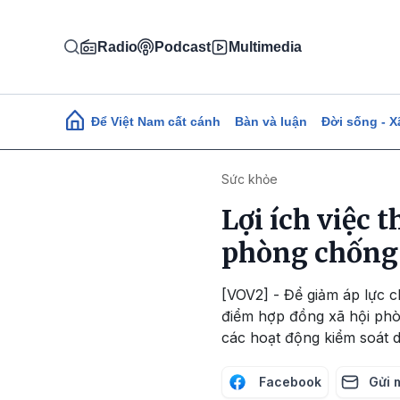
Nhảy đến nội dung
Radio
Podcast
Multimedia
Main navigation
Để Việt Nam cất cánh
Bàn và luận
Đời sống - X
Sức khỏe
Lợi ích việc 
phòng chống
[VOV2] - Để giảm áp lực c
điểm hợp đồng xã hội phòn
các hoạt động kiểm soát 
Facebook
Gửi 