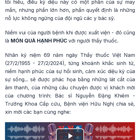
tôi hiểu, điều kỳ diệu này có một phần của sự may
mắn, nhưng phần lớn hơn, phần quyết định là những
nỗ lực không ngừng của đội ngũ các y bác sỹ.
Niềm vui của người bệnh khi được xuất viện - đó cũng
là
MÓN QUÀ HẠNH PHÚC
với người thầy thuốc.
Nhân kỷ niệm 69 năm ngày Thầy thuốc Việt Nam
(27/2/1955 - 27/2/2024), từng khoảnh khắc sinh tử,
niềm hạnh phúc của sự hồi sinh, cảm xúc diệu kỳ của
sự sống... sẽ được phác họa bằng những lát cắt của
âm thanh, của những câu chuyện được vị khách mời
của chương trình: Bác sĩ Nguyễn Đặng Khiêm -
Trưởng Khoa Cấp cứu, Bệnh viện Hữu Nghị chia sẻ,
xin mời các bạn cùng nghe: