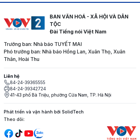
BAN VĂN HOÁ - XÃ HỘI VÀ DÂN
TỘC
Đài Tiếng nói Việt Nam
Trưởng ban: Nhà báo TUYẾT MAI
Phó trưởng ban: Nhà báo Hồng Lan, Xuân Thọ, Xuân
Thân, Hoài Thu
Liên hệ
84-24-39365555
84-24-39342724
41-43 phố Bà Triệu, phường Cửa Nam, TP. Hà Nội
Phát triển và vận hành bởi SolidTech
Mạng xã hội
Theo dõi: