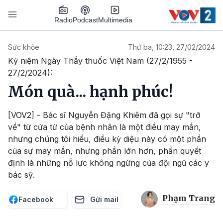
Nhảy đến nội dung
Podcast
Radio
Multimedia
Main navigation
Sức khỏe
Thứ ba, 10:23, 27/02/2024
Kỷ niệm Ngày Thầy thuốc Việt Nam (27/2/1955 -
27/2/2024):
Món quà... hạnh phúc!
[VOV2] - Bác sĩ Nguyễn Đặng Khiêm đã gọi sự "trở
về" từ cửa tử của bệnh nhân là một điều may mắn,
nhưng chúng tôi hiểu, điều kỳ diệu này có một phần
của sự may mắn, nhưng phần lớn hơn, phần quyết
định là những nỗ lực không ngừng của đội ngũ các y
bác sỹ.
Phạm Trang
Facebook
Gửi mail