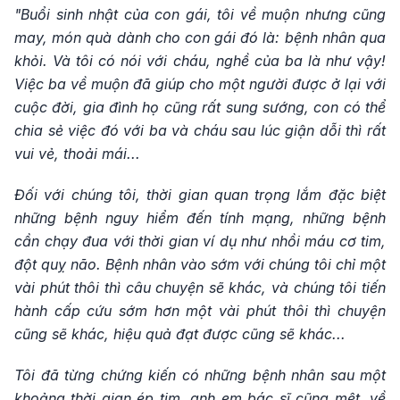
"Buổi sinh nhật của con gái, tôi về muộn nhưng cũng
may, món quà dành cho con gái đó là: bệnh nhân qua
khỏi. Và tôi có nói với cháu, nghề của ba là như vậy!
Việc ba về muộn đã giúp cho một người được ở lại với
cuộc đời, gia đình họ cũng rất sung sướng, con có thể
chia sẻ việc đó với ba và cháu sau lúc giận dỗi thì rất
vui vẻ, thoải mái...
Đối với chúng tôi, thời gian quan trọng lắm đặc biệt
những bệnh nguy hiểm đến tính mạng, những bệnh
cần chạy đua với thời gian ví dụ như nhồi máu cơ tim,
đột quỵ não. Bệnh nhân vào sớm với chúng tôi chỉ một
vài phút thôi thì câu chuyện sẽ khác, và chúng tôi tiến
hành cấp cứu sớm hơn một vài phút thôi thì chuyện
cũng sẽ khác, hiệu quả đạt được cũng sẽ khác...
Tôi đã từng chứng kiến có những bệnh nhân sau một
khoảng thời gian ép tim, anh em bác sĩ cũng mệt, về