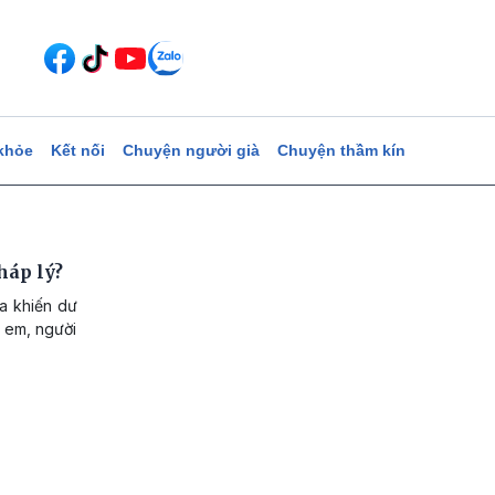
khỏe
Kết nối
Chuyện người già
Chuyện thầm kín
áp lý?
ua khiến dư
ẻ em, người