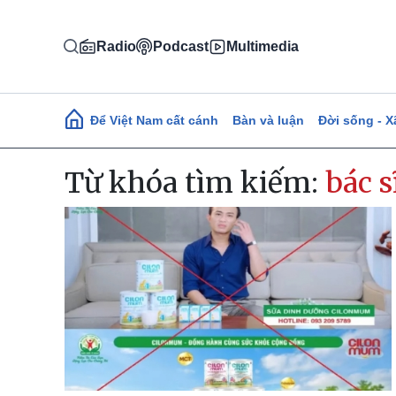
Nhảy đến nội dung
Radio
Podcast
Multimedia
Main navigation
Để Việt Nam cất cánh
Bàn và luận
Đời sống - X
Từ khóa tìm kiếm:
bác si