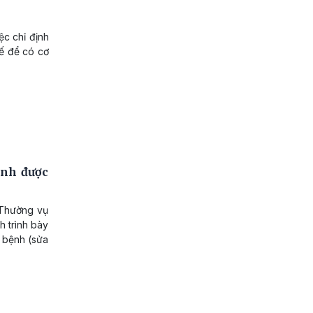
ệc chỉ định
tế để có cơ
̣nh được
 Thường vụ
 trình bày
a bệnh (sửa