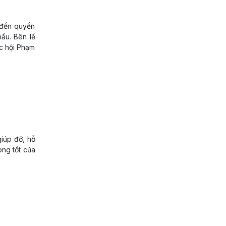
g đến quyền
̀u. Bên lề
́c hội Phạm
giúp đỡ, hỗ
òng tốt của