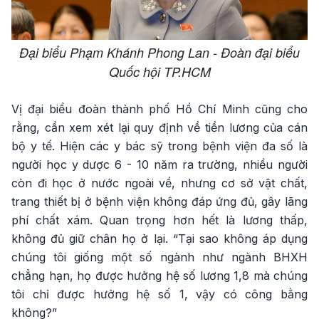
Đại biểu Phạm Khánh Phong Lan - Đoàn đại biểu
Quốc hội TP.HCM
Vị đại biểu đoàn thành phố Hồ Chí Minh cũng cho
rằng, cần xem xét lại quy định về tiền lương của cán
bộ y tế. Hiện các y bác sỹ trong bệnh viện đa số là
người học y dược 6 - 10 năm ra trường, nhiều người
còn đi học ở nước ngoài về, nhưng cơ sở vật chất,
trang thiết bị ở bệnh viện không đáp ứng đủ, gây lãng
phí chất xám. Quan trọng hơn hết là lương thấp,
không đủ giữ chân họ ở lại. “Tại sao không áp dụng
chúng tôi giống một số ngành như ngành BHXH
chẳng hạn, họ được hưởng hệ số lương 1,8 mà chúng
tôi chỉ được hưởng hệ số 1, vậy có công bằng
không?”