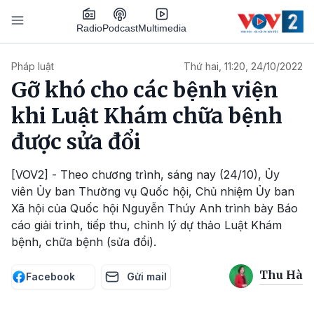
Nhảy đến nội dung
Podcast
Radio
Multimedia
Main navigation
Pháp luật
Thứ hai, 11:20, 24/10/2022
Gỡ khó cho các bệnh viện
khi Luật Khám chữa bệnh
được sửa đổi
[VOV2] - Theo chương trình, sáng nay (24/10), Ủy
viên Ủy ban Thường vụ Quốc hội, Chủ nhiệm Ủy ban
Xã hội của Quốc hội Nguyễn Thúy Anh trình bày Báo
cáo giải trình, tiếp thu, chỉnh lý dự thảo Luật Khám
bệnh, chữa bệnh (sửa đổi).
Thu Hà
Facebook
Gửi mail