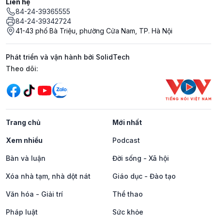
Liên hệ
84-24-39365555
84-24-39342724
41-43 phố Bà Triệu, phường Cửa Nam, TP. Hà Nội
Phát triển và vận hành bởi SolidTech
Mạng xã hội
Theo dõi:
Trang chủ
Mới nhất
Xem nhiều
Podcast
Bàn và luận
Đời sống - Xã hội
Xóa nhà tạm, nhà dột nát
Giáo dục - Đào tạo
Văn hóa - Giải trí
Thể thao
Pháp luật
Sức khỏe