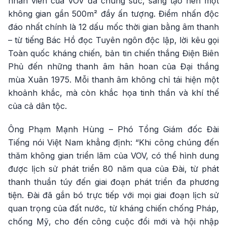
nhân viên của VOV đã chung sức, sáng tạo nên một
không gian gần 500m² đầy ấn tượng. Điểm nhấn độc
đáo nhất chính là 12 dấu mốc thời gian bằng âm thanh
– từ tiếng Bác Hồ đọc Tuyên ngôn độc lập, lời kêu gọi
Toàn quốc kháng chiến, bản tin chiến thắng Điện Biên
Phủ đến những thanh âm hân hoan của Đại thắng
mùa Xuân 1975. Mỗi thanh âm không chỉ tái hiện một
khoảnh khắc, mà còn khắc họa tinh thần và khí thế
của cả dân tộc.
Ông Phạm Mạnh Hùng – Phó Tổng Giám đốc Đài
Tiếng nói Việt Nam khẳng định: “Khi công chúng đến
thăm không gian triển lãm của VOV, có thể hình dung
được lịch sử phát triển 80 năm qua của Đài, từ phát
thanh thuần túy đến giai đoạn phát triển đa phương
tiện. Đài đã gắn bó trực tiếp với mọi giai đoạn lịch sử
quan trọng của đất nước, từ kháng chiến chống Pháp,
chống Mỹ, cho đến công cuộc đổi mới và hội nhập