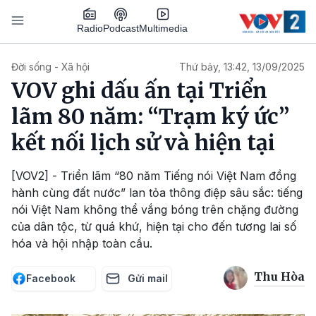
Nhảy đến nội dung
Podcast
Radio
Multimedia
Main navigation
Đời sống - Xã hội
Thứ bảy, 13:42, 13/09/2025
VOV ghi dấu ấn tại Triển
lãm 80 năm: “Trạm ký ức”
kết nối lịch sử và hiện tại
[VOV2] - Triển lãm “80 năm Tiếng nói Việt Nam đồng
hành cùng đất nước” lan tỏa thông điệp sâu sắc: tiếng
nói Việt Nam không thể vắng bóng trên chặng đường
của dân tộc, từ quá khứ, hiện tại cho đến tương lai số
hóa và hội nhập toàn cầu.
Thu Hòa
Facebook
Gửi mail