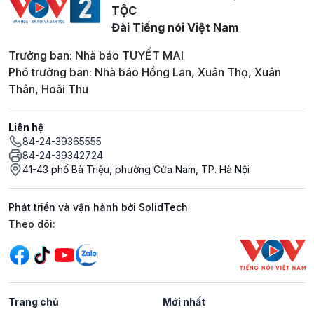
TỘC
Đài Tiếng nói Việt Nam
Trưởng ban: Nhà báo TUYẾT MAI
Phó trưởng ban: Nhà báo Hồng Lan, Xuân Thọ, Xuân
Thân, Hoài Thu
Liên hệ
84-24-39365555
84-24-39342724
41-43 phố Bà Triệu, phường Cửa Nam, TP. Hà Nội
Phát triển và vận hành bởi SolidTech
Mạng xã hội
Theo dõi:
Trang chủ
Mới nhất