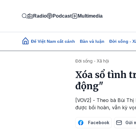
Nhảy đến nội dung
Radio
Podcast
Multimedia
Main navigation
Để Việt Nam cất cánh
Bàn và luận
Đời sống - X
Đời sống - Xã hội
Xóa sổ tình 
động"
[VOV2] - Theo bà Bùi Thị
được bồi hoàn, vẫn kỳ vọn
Facebook
Gửi 