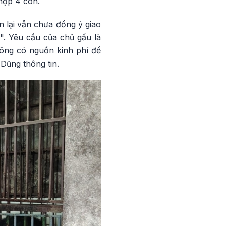
nộp 4 con.
 lại vẫn chưa đồng ý giao
". Yêu cầu của chủ gấu là
hông có nguồn kinh phí để
 Dũng thông tin.