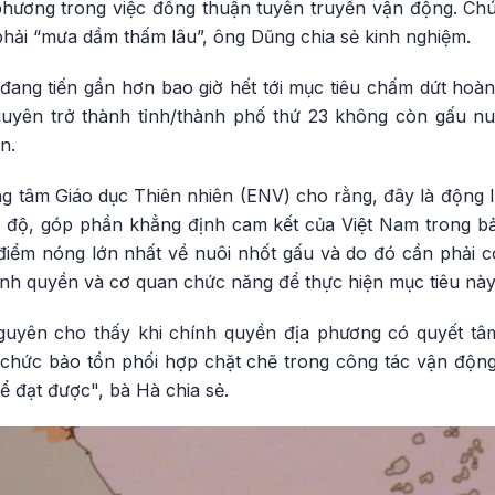
hương trong việc đồng thuận tuyên truyền vận động. Chúng
phải “mưa dầm thấm lâu”, ông Dũng chia sẻ kinh nghiệm.
ang tiến gần hơn bao giờ hết tới mục tiêu chấm dứt hoàn 
guyên trở thành tỉnh/thành phố thứ 23 không còn gấu n
n.
g tâm Giáo dục Thiên nhiên (ENV) cho rằng, đây là động 
iến độ, góp phần khẳng định cam kết của Việt Nam trong b
 điểm nóng lớn nhất về nuôi nhốt gấu và do đó cần phả
ính quyền và cơ quan chức năng để thực hiện mục tiêu này
uyên cho thấy khi chính quyền địa phương có quyết tâm
chức bảo tồn phối hợp chặt chẽ trong công tác vận độn
ể đạt được", bà Hà chia sẻ.