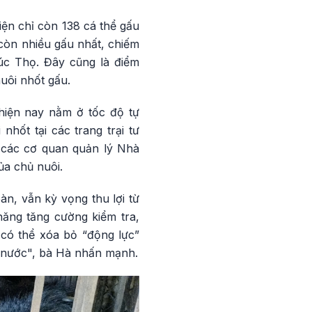
ện chỉ còn 138 cá thể gấu
 còn nhiều gấu nhất, chiếm
úc Thọ. Đây cũng là điểm
uôi nhốt gấu.
hiện nay nằm ở tốc độ tự
hốt tại các trang trại tư
 các cơ quan quản lý Nhà
ủa chủ nuôi.
n, vẫn kỳ vọng thu lợi từ
năng tăng cường kiểm tra,
có thể xóa bỏ “động lực”
à nước", bà Hà nhấn mạnh.