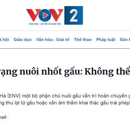
ã hội
Giáo dục
Văn hóa - Giải trí
Thể thao
Pháp luật
Sức 
trạng nuôi nhốt gấu: Không thể
 Hà (ENV) một bộ phận chủ nuôi gấu vẫn trì hoãn chuyển g
g thu lợi từ gấu hoặc vẫn âm thầm khai thác gấu trái phép
mail