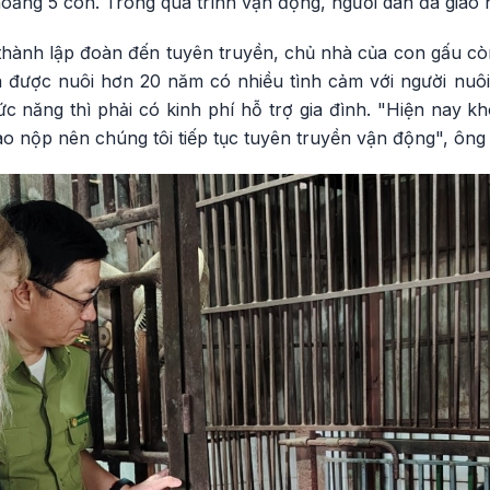
oảng 5 con. Trong quá trình vận động, người dân đã giao 
thành lập đoàn đến tuyên truyền, chủ nhà của con gấu còn
đã được nuôi hơn 20 năm có nhiều tình cảm với người nuôi
c năng thì phải có kinh phí hỗ trợ gia đình. "Hiện nay k
iao nộp nên chúng tôi tiếp tục tuyên truyền vận động", ông