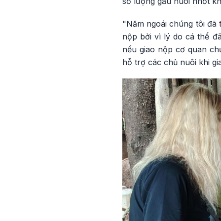
số lượng gấu nuôi nhốt kh
"Năm ngoái chúng tôi đã 
nộp bởi vì lý do cá thể 
nếu giao nộp cơ quan chứ
hỗ trợ các chủ nuôi khi g