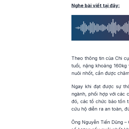
Nghe bài viết tại đây:
Theo thông tin của Chi c
tuổi, nặng khoảng 160kg v
nuôi nhốt, cần được chăm
Ngay khi đạt được sự th
ngành, phối hợp với các c
đó, các tổ chức bảo tồn 
cứu hộ diễn ra an toàn, đ
Ông Nguyễn Tiến Dũng – Ch