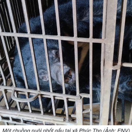
Một chuồng nuôi nhốt gấu tại xã Phúc Thọ (Ảnh: ENV)