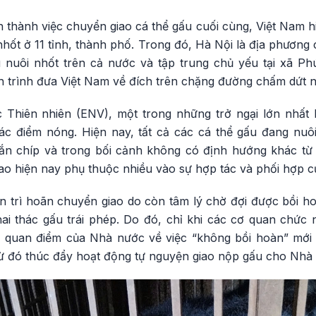
thành việc chuyển giao cá thể gấu cuối cùng, Việt Nam hi
nhốt ở 11 tỉnh, thành phố. Trong đó, Hà Nội là địa phương
 nuôi nhốt trên cả nước và tập trung chủ yếu tại xã Ph
h trình đưa Việt Nam về đích trên chặng đường chấm dứt n
 Thiên nhiên (ENV), một trong những trở ngại lớn nhất 
c điểm nóng. Hiện nay, tất cả các cá thể gấu đang nuôi n
ắn chíp và trong bối cảnh không có định hướng khác từ
ao hiện nay phụ thuộc nhiều vào sự hợp tác và phối hợp c
 trì hoãn chuyển giao do còn tâm lý chờ đợi được bồi hoà
i thác gấu trái phép. Do đó, chỉ khi các cơ quan chức 
õ quan điểm của Nhà nước về việc “không bồi hoàn” mới 
từ đó thúc đẩy hoạt động tự nguyện giao nộp gấu cho Nh