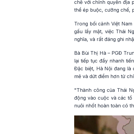
chẽ với chính quyền địa p
thể ép buộc, cưỡng chế, 
Trong bối cảnh Việt Nam đ
gấu lấy mật, việc Thái N
nghĩa, và rất đáng ghi nhậ
Bà Bùi Thị Hà – PGĐ Trun
lại tiếp tục đẩy nhanh t
Đặc biệt, Hà Nội đang là
mẽ và dứt điểm hơn từ ch
"Thành công của Thái Ng
động vào cuộc và các tổ 
nuôi nhốt hoàn toàn có th