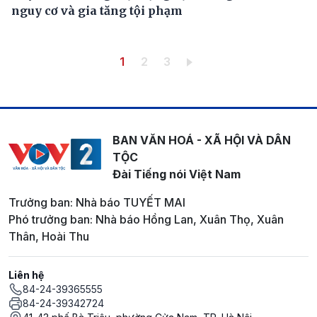
nguy cơ và gia tăng tội phạm
Pagination
Trang hiện thời
Trang
Trang
1
2
3
BAN VĂN HOÁ - XÃ HỘI VÀ DÂN
TỘC
Đài Tiếng nói Việt Nam
Trưởng ban: Nhà báo TUYẾT MAI
Phó trưởng ban: Nhà báo Hồng Lan, Xuân Thọ, Xuân
Thân, Hoài Thu
Liên hệ
84-24-39365555
84-24-39342724