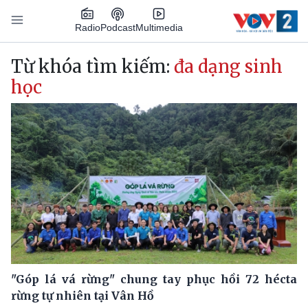
Nhảy đến nội dung
Podcast
Radio
Multimedia
Main navigation
Từ khóa tìm kiếm:
đa dạng sinh
học
"Góp lá vá rừng" chung tay phục hồi 72 hécta
rừng tự nhiên tại Vân Hồ