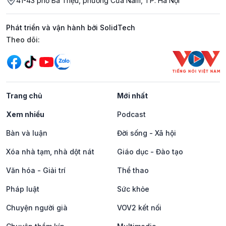
41-43 phố Bà Triệu, phường Cửa Nam, TP. Hà Nội
Phát triển và vận hành bởi SolidTech
Mạng xã hội
Theo dõi:
Trang chủ
Mới nhất
Xem nhiều
Podcast
Bàn và luận
Đời sống - Xã hội
Xóa nhà tạm, nhà dột nát
Giáo dục - Đào tạo
Văn hóa - Giải trí
Thể thao
Pháp luật
Sức khỏe
Chuyện người già
VOV2 kết nối