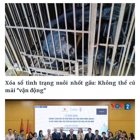
Xóa sổ tình trạng nuôi nhốt gấu: Không thể cứ
mãi "vận động"