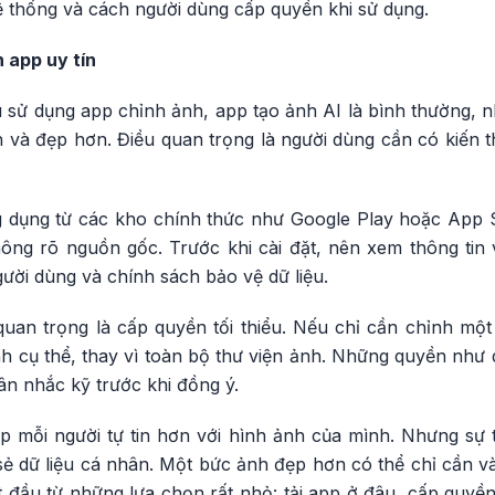
hệ thống và cách người dùng cấp quyền khi sử dụng.
 app uy tín
sử dụng app chỉnh ảnh, app tạo ảnh AI là bình thường, nh
h và đẹp hơn. Điều quan trọng là người dùng cần có kiến 
ng dụng từ các kho chính thức như Google Play hoặc App S
không rõ nguồn gốc. Trước khi cài đặt, nên xem thông tin v
gười dùng và chính sách bảo vệ dữ liệu.
quan trọng là cấp quyền tối thiểu. Nếu chỉ cần chỉnh mộ
 cụ thể, thay vì toàn bộ thư viện ảnh. Những quyền như d
cân nhắc kỹ trước khi đồng ý.
p mỗi người tự tin hơn với hình ảnh của mình. Nhưng sự t
a sẻ dữ liệu cá nhân. Một bức ảnh đẹp hơn có thể chỉ cần và
ắt đầu từ những lựa chọn rất nhỏ: tải app ở đâu, cấp quyền