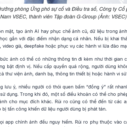
rưởng phòng Ứng phó sự cố và Điều tra số, Công ty Cổ 
Nam VSEC, thành viên Tập đoàn G-Group (Ảnh: VSEC)
n mặt, tạo ảnh AI hay phục chế ảnh cũ, dữ liệu trong ản
c học gắn với đặc điểm nhận dạng cá nhân. Nếu bị khai thá
ả, video giả, deepfake hoặc phục vụ các hành vi lừa đảo m
bức ảnh có thể có những thông tin đi kèm như thời gian chụ
g bật định vị. Nếu cấp quyền quá rộng, người dùng khô
 thư viện ảnh, danh bạ, thông tin thiết bị hoặc hành vi sử
lưu ý, nhiều người có thói quen bấm “đồng ý” rất nhan
sử dụng. Trong khi đó, một số điều khoản có thể cho phép
 ảnh cho mục đích khác. Rủi ro cũng có thể đến từ các 
bị tấn công khiến dữ liệu người dùng bị phát tán.
ọi app chỉnh ảnh đều nguy hiểm. Rủi ro phụ thuộc vào 