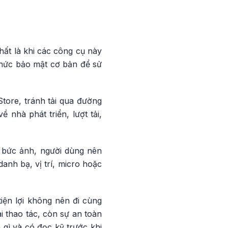
ất là khi các công cụ này
thức bảo mật cơ bản để sử
tore, tránh tải qua đường
ề nhà phát triển, lượt tải,
t bức ảnh, người dùng nên
anh bạ, vị trí, micro hoặc
iện lợi không nên đi cùng
i thao tác, còn sự an toàn
 gì và có đọc kỹ trước khi