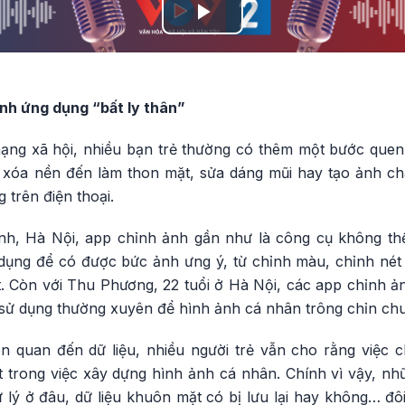
Play
Video
ành ứng dụng “bất ly thân”
ạng xã hội, nhiều bạn trẻ thường có thêm một bước quen
 xóa nền đến làm thon mặt, sửa dáng mũi hay tạo ảnh ch
 trên điện thoại.
h, Hà Nội, app chỉnh ảnh gần như là công cụ không thể 
 dụng để có được bức ảnh ưng ý, từ chỉnh màu, chỉnh nét
. Còn với Thu Phương, 22 tuổi ở Hà Nội, các app chỉnh ản
sử dụng thường xuyên để hình ảnh cá nhân trông chỉn chu 
ên quan đến dữ liệu, nhiều người trẻ vẫn cho rằng việc 
ết trong việc xây dựng hình ảnh cá nhân. Chính vì vậy, n
 lý ở đâu, dữ liệu khuôn mặt có bị lưu lại hay không… đôi