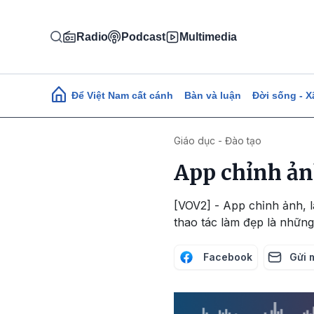
Nhảy đến nội dung
Radio
Podcast
Multimedia
Main navigation
Để Việt Nam cất cánh
Bàn và luận
Đời sống - X
Giáo dục - Đào tạo
App chỉnh ản
[VOV2] - App chỉnh ảnh, là
thao tác làm đẹp là những
Facebook
Gửi 