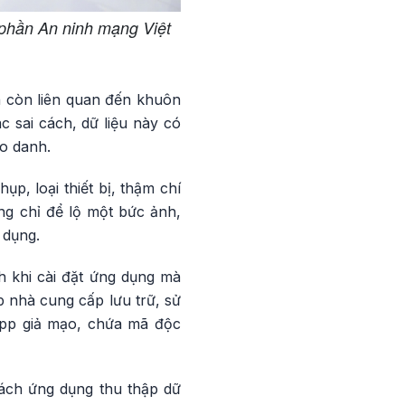
phần An ninh mạng Việt
h còn liên quan đến khuôn
c sai cách, dữ liệu này có
ạo danh.
p, loại thiết bị, thậm chí
ng chỉ để lộ một bức ảnh,
 dụng.
h khi cài đặt ứng dụng mà
 nhà cung cấp lưu trữ, sử
app giả mạo, chứa mã độc
cách ứng dụng thu thập dữ