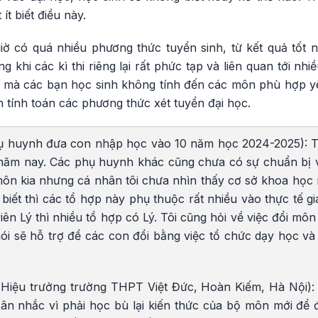
ít biết điều này.
iờ có quá nhiều phương thức tuyển sinh, từ kết quả tốt 
ong khi các kì thi riêng lại rất phức tạp và liên quan tới nh
mà các bạn học sinh không tính đến các môn phù hợp yê
n tính toán các phương thức xét tuyển đại học.
ụ huynh đưa con nhập học vào 10 năm học 2024-2025): Tô
ăm nay. Các phụ huynh khác cũng chưa có sự chuẩn bị v
ôn kia nhưng cá nhân tôi chưa nhìn thấy cơ sở khoa học 
 biết thì các tổ hợp này phụ thuộc rất nhiều vào thực tế gi
ên Lý thì nhiều tổ hợp có Lý. Tôi cũng hỏi về việc đổi m
i sẽ hỗ trợ để các con đổi bằng việc tổ chức dạy học và 
iệu trưởng trường THPT Việt Đức, Hoàn Kiếm, Hà Nội): 
ân nhắc vì phải học bù lại kiến thức của bộ môn mới để đ