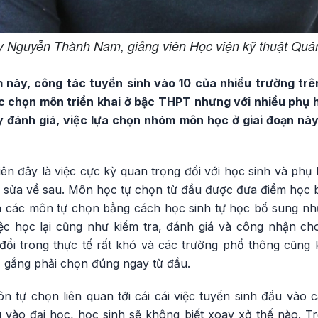
y Nguyễn Thành Nam, giảng viên Học viện kỹ thuật Quâ
m này, công tác tuyển sinh vào 10 của nhiều trường tr
ệc chọn môn triển khai ở bậc THPT nhưng với nhiều phụ 
ầy đánh giá, việc lựa chọn nhóm môn học ở giai đoạn này
hiên đây là việc cực kỳ quan trọng đối với học sinh và ph
ó sửa về sau. Môn học tự chọn từ đầu được đưa điểm học 
 các môn tự chọn bằng cách học sinh tự học bổ sung nh
ệc học lại cũng như kiểm tra, đánh giá và công nhận ch
đổi trong thực tế rất khó và các trường phổ thông cũn
ố gắng phải chọn đúng ngay từ đầu.
n tự chọn liên quan tới cái cái việc tuyển sinh đầu vào 
 vào đại học, học sinh sẽ không biết xoay xở thế nào. Tr