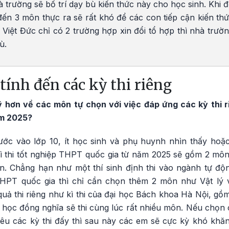
hà trường sẽ bố trí dạy bù kiến thức này cho học sinh. Khi 
 đến 3 môn thực ra sẽ rất khó để các con tiếp cận kiến t
Việt Đức chỉ có 2 trường hợp xin đổi tổ hợp thì nhà trườn
ù.
tính đến các kỳ thi riêng
kỹ hơn về các môn tự chọn với việc đáp ứng các kỳ thi 
ăm 2025?
ước vào lớp 10, ít học sinh và phụ huynh nhìn thấy ho
kì thi tốt nghiệp THPT quốc gia từ năm 2025 sẽ gồm 2 mô
n. Chẳng hạn như một thí sinh định thi vào ngành tự độ
 THPT quốc gia thì chỉ cần chọn thêm 2 môn như Vật lý
quả thi riêng như kì thi của đại học Bách khoa Hà Nội, g
học đồng nghĩa sẽ thi cùng lúc rất nhiều môn. Nếu chọn 
êu các kỳ thi đấy thì sau này các em sẽ cực kỳ khó kh