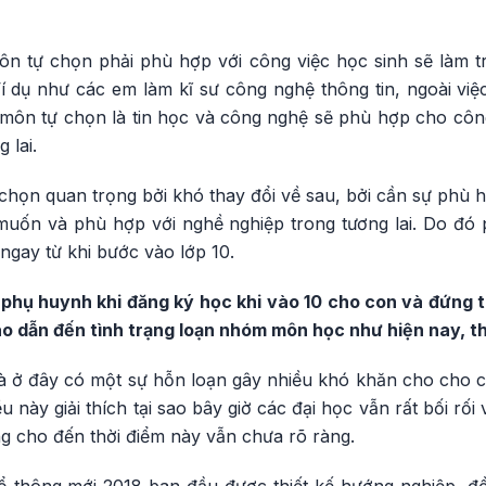
 tự chọn phải phù hợp với công việc học sinh sẽ làm tr
í dụ như các em làm kĩ sư công nghệ thông tin, ngoài việ
 môn tự chọn là tin học và công nghệ sẽ phù hợp cho công
 lai.
chọn quan trọng bởi khó thay đổi về sau, bởi cần sự phù h
muốn và phù hợp với nghề nghiệp trong tương lai. Do đó
 ngay từ khi bước vào lớp 10.
ều phụ huynh khi đăng ký học khi vào 10 cho con và đứng
o dẫn đến tình trạng loạn nhóm môn học như hiện nay, t
là ở đây có một sự hỗn loạn gây nhiều khó khăn cho cho 
ều này giải thích tại sao bây giờ các đại học vẫn rất bối rố
g cho đến thời điểm này vẫn chưa rõ ràng.
ổ thông mới 2018 ban đầu được thiết kế hướng nghiệp, đồ