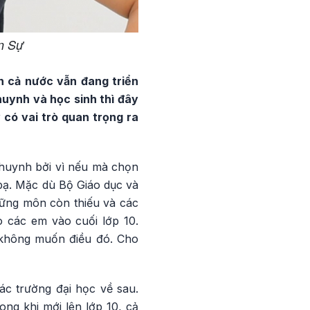
n Sự
ên cả nước vẫn đang triển
huynh và học sinh thì đây
 có vai trò quan trọng ra
ụ huynh bởi vì nếu mà chọn
bạ. Mặc dù Bộ Giáo dục và
ững môn còn thiếu và các
o các em vào cuối lớp 10.
g không muốn điều đó. Cho
các trường đại học về sau.
ong khi mới lên lớp 10, cả