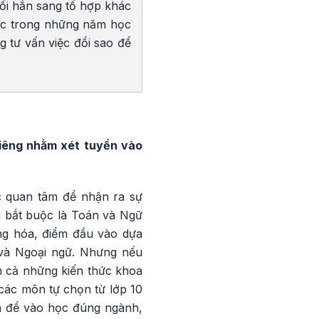
đổi hẳn sang tổ hợp khác
hức trong những năm học
g tư vấn việc đổi sao để
riêng nhằm xét tuyển vào
ặc quan tâm để nhận ra sự
n bắt buộc là Toán và Ngữ
ng hóa, điểm đầu vào dựa
 và Ngoại ngữ. Nhưng nếu
ồm cả những kiến thức khoa
các môn tự chọn từ lớp 10
ăn để vào học đúng ngành,