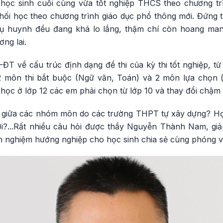
học sinh cuối cùng vừa tốt nghiệp THCS theo chương t
hối học theo chương trình giáo dục phổ thông mới. Đứng t
hụ huynh đều đang khá lo lắng, thậm chí còn hoang man
ng lai.
 về cấu trúc định dạng đề thi của kỳ thi tốt nghiệp, từ 
2 môn thi bắt buộc (Ngữ văn, Toán) và 2 môn lựa chọn (
 học ở lớp 12 các em phải chọn từ lớp 10 và thay đổi chậm 
iữa các nhóm môn do các trường THPT tự xây dựng? Học
i?...Rất nhiều câu hỏi được thầy Nguyễn Thành Nam, giả
h nghiệm hướng nghiệp cho học sinh chia sẻ cùng phóng v