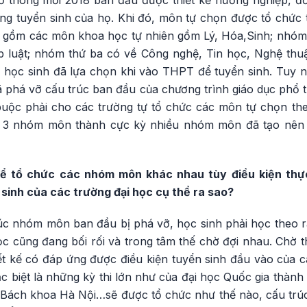
ng tuyển sinh của họ. Khi đó, môn tự chọn được tổ chức 
o gồm các môn khoa học tự nhiên gồm Lý, Hóa,Sinh; nhóm
p luật; nhóm thứ ba có về Công nghệ, Tin học, Nghệ thuậ
học sinh đã lựa chọn khi vào THPT để tuyển sinh. Tuy n
 phá vỡ cấu trúc ban đầu của chương trình giáo dục phổ 
buộc phải cho các trường tự tổ chức các môn tự chọn th
ừ 3 nhóm môn thành cực kỳ nhiều nhóm môn đã tạo nên
 để tổ chức các nhóm môn khác nhau tùy điều kiện thự
 sinh của các trường đại học cụ thể ra sao?
rúc nhóm môn ban đầu bị phá vỡ, học sinh phải học theo 
c cũng đang bối rối và trong tâm thế chờ đợi nhau. Chờ t
t kế có đáp ứng được điều kiện tuyển sinh đầu vào của 
ặc biệt là những kỳ thi lớn như của đại học Quốc gia thàn
 Bách khoa Hà Nội…sẽ được tổ chức như thế nào, cấu trú