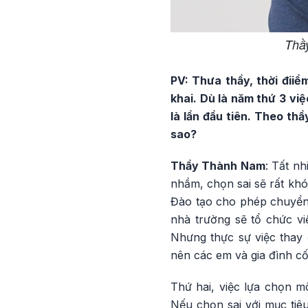
Thầ
PV: Thưa thầy, thời điiể
khai. Dù là năm thứ 3 vi
là lần đầu tiên. Theo th
sao?
Thầy Thành Nam
: Tất n
nhầm, chọn sai sẽ rất kh
Đào tạo cho phép chuyển
nhà trường sẽ tổ chức vi
Nhưng thực sự việc thay 
nên các em và gia đình c
Thứ hai, việc lựa chọn mô
Nếu chọn sai với mục tiêu