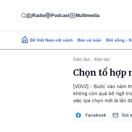
Nhảy đến nội dung
Radio
Podcast
Multimedia
Main navigation
Để Việt Nam cất cánh
Bàn và luận
Đời sống - X
Giáo dục - Đào tạo
Chọn tổ hợp 
[VOV2] - Bước vào năm th
không còn quá bỡ ngỡ tro
việc lựa chọn mới là lần 
Facebook
Gửi 