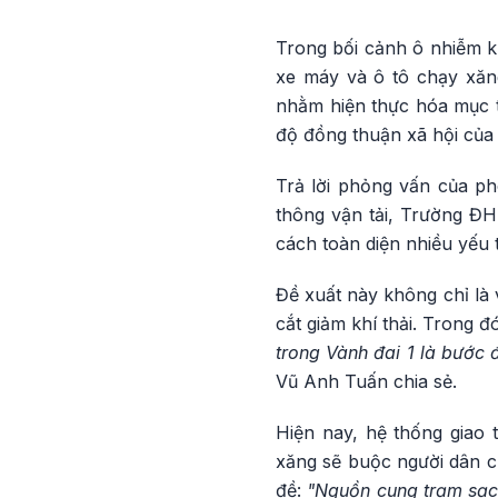
Trong bối cảnh ô nhiễm k
xe máy và ô tô chạy xăng
nhằm hiện thực hóa mục ti
độ đồng thuận xã hội của
Trả lời phỏng vấn của p
thông vận tải, Trường ĐH 
cách toàn diện nhiều yếu tố
Đề xuất này không chỉ là 
cắt giảm khí thải. Trong đ
trong Vành đai 1 là bước 
Vũ Anh Tuấn chia sẻ.
Hiện nay, hệ thống giao
xăng sẽ buộc người dân c
đề:
"Nguồn cung trạm sạc 