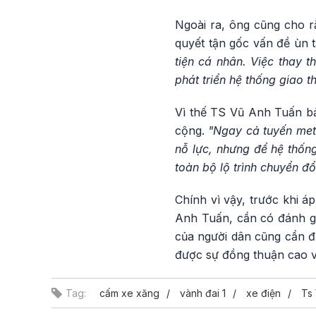
Ngoài ra, ông cũng cho r
quyết tận gốc vấn đề ùn 
tiện cá nhân. Việc thay 
phát triển hệ thống giao 
Vì thế TS Vũ Anh Tuấn bả
cộng.
"Ngay cả tuyến met
nỗ lực, nhưng để hệ thống
toàn bộ lộ trình chuyển đổ
Chính vì vậy, trước khi á
Anh Tuấn, cần có đánh gi
của người dân cũng cần đ
được sự đồng thuận cao và
Tag:
cấm xe xăng
vành đai 1
xe điện
Ts