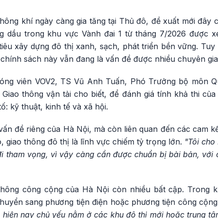
hông khí ngày càng gia tăng tại Thủ đô, đề xuất mới đây 
 dầu trong khu vực Vành đai 1 từ tháng 7/2026 được xem
êu xây dựng đô thị xanh, sạch, phát triển bền vững. Tuy 
 chính sách này vẫn đang là vấn đề được nhiều chuyên gia
hóng viên VOV2, TS Vũ Anh Tuấn, Phó Trưởng bộ môn Q
Giao thông vận tải cho biết, để đánh giá tính khả thi củ
: kỹ thuật, kinh tế và xã hội.
vấn đề riêng của Hà Nội, mà còn liên quan đến các cam kế
ó, giao thông đô thị là lĩnh vực chiếm tỷ trọng lớn.
"Tôi cho
đi tham vọng, vì vậy càng cần được chuẩn bị bài bản, với 
 thông công cộng của Hà Nội còn nhiều bất cập. Trong k
huyển sang phương tiện điện hoặc phương tiện công cộn
hiện nay chủ yếu nằm ở các khu đô thị mới hoặc trung tâm