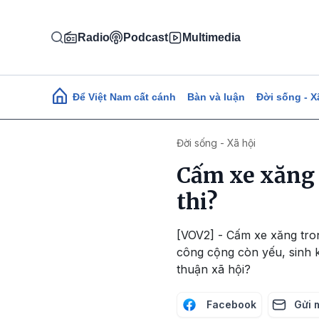
Nhảy đến nội dung
Radio
Podcast
Multimedia
Main navigation
Để Việt Nam cất cánh
Bàn và luận
Đời sống - X
Đời sống - Xã hội
Cấm xe xăng t
thi?
[VOV2] - Cấm xe xăng tron
công cộng còn yếu, sinh k
thuận xã hội?
Facebook
Gửi 