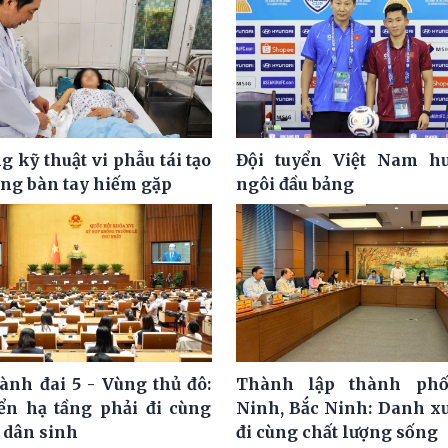
 kỹ thuật vi phẫu tái tạo
Đội tuyển Việt Nam hư
ơng bàn tay hiếm gặp
ngôi đầu bảng
ành đai 5 - Vùng thủ đô:
Thành lập thành ph
iển hạ tầng phải đi cùng
Ninh, Bắc Ninh: Danh x
 dân sinh
đi cùng chất lượng sống