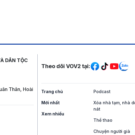
Mạng xã hội
VÀ DÂN TỘC
Theo dõi VOV2 tại:
uân Thân, Hoài
Trang chủ
Podcast
Mới nhất
Xóa nhà tạm, nhà d
nát
Xem nhiều
Thể thao
Chuyện người già