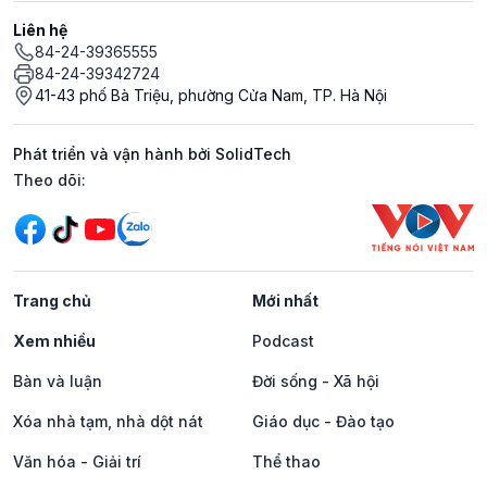
Liên hệ
84-24-39365555
84-24-39342724
41-43 phố Bà Triệu, phường Cửa Nam, TP. Hà Nội
Phát triển và vận hành bởi SolidTech
Mạng xã hội
Theo dõi:
Trang chủ
Mới nhất
Xem nhiều
Podcast
Bàn và luận
Đời sống - Xã hội
Xóa nhà tạm, nhà dột nát
Giáo dục - Đào tạo
Văn hóa - Giải trí
Thể thao