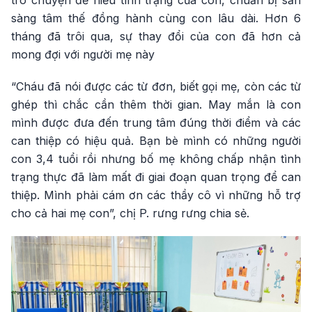
trò chuyện để hiểu tình trạng của con, chuẩn bị sẵn
sàng tâm thế đồng hành cùng con lâu dài. Hơn 6
tháng đã trôi qua, sự thay đổi của con đã hơn cả
mong đợi với người mẹ này
“Cháu đã nói được các từ đơn, biết gọi mẹ, còn các từ
ghép thì chắc cần thêm thời gian. May mắn là con
mình được đưa đến trung tâm đúng thời điểm và các
can thiệp có hiệu quả. Bạn bè mình có những người
con 3,4 tuổi rồi nhưng bố mẹ không chấp nhận tình
trạng thực đã làm mất đi giai đoạn quan trọng để can
thiệp. Mình phải cám ơn các thầy cô vì những hỗ trợ
cho cả hai mẹ con”, chị P. rưng rưng chia sẻ.