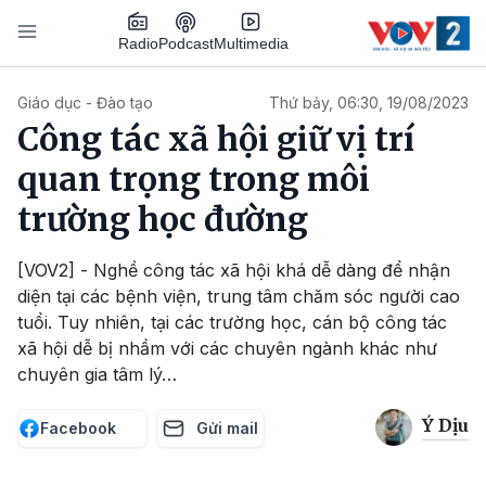
Nhảy đến nội dung
Podcast
Radio
Multimedia
Main navigation
Giáo dục - Đào tạo
Thứ bảy, 06:30, 19/08/2023
Công tác xã hội giữ vị trí
quan trọng trong môi
trường học đường
[VOV2] - Nghề công tác xã hội khá dễ dàng để nhận
diện tại các bệnh viện, trung tâm chăm sóc người cao
tuổi. Tuy nhiên, tại các trường học, cán bộ công tác
xã hội dễ bị nhầm với các chuyên ngành khác như
chuyên gia tâm lý…
Ý Dịu
Facebook
Gửi mail