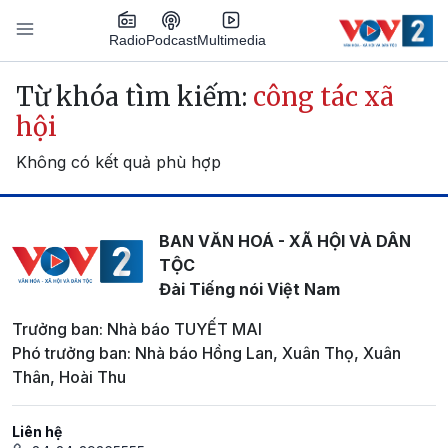
Nhảy đến nội dung
Podcast
Radio
Multimedia
Main navigation
Từ khóa tìm kiếm:
công tác xã
hội
Không có kết quả phù hợp
BAN VĂN HOÁ - XÃ HỘI VÀ DÂN
TỘC
Đài Tiếng nói Việt Nam
Trưởng ban: Nhà báo TUYẾT MAI
Phó trưởng ban: Nhà báo Hồng Lan, Xuân Thọ, Xuân
Thân, Hoài Thu
Liên hệ