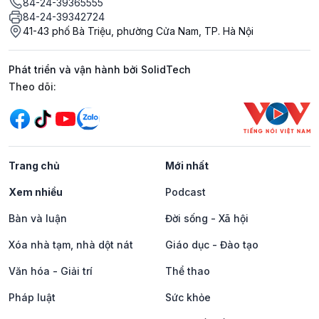
84-24-39365555
84-24-39342724
41-43 phố Bà Triệu, phường Cửa Nam, TP. Hà Nội
Phát triển và vận hành bởi SolidTech
Mạng xã hội
Theo dõi:
Trang chủ
Mới nhất
Xem nhiều
Podcast
Bàn và luận
Đời sống - Xã hội
Xóa nhà tạm, nhà dột nát
Giáo dục - Đào tạo
Văn hóa - Giải trí
Thể thao
Pháp luật
Sức khỏe