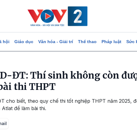
ã hội
Giáo dục
Văn hóa - Giải trí
Thể thao
Pháp luật
Sức 
GD-ĐT: Thí sinh không còn đư
bài thi THPT
T cho biết, theo quy chế thi tốt nghiệp THPT năm 2025, đối
tlat để làm bài thi.
mail