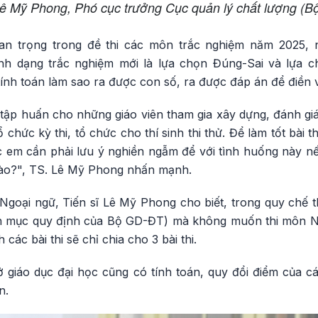
Lê Mỹ Phong, Phó cục trưởng Cục quản lý chất lượng (
n trọng trong đề thi các môn trắc nghiệm năm 2025, n
nh dạng trắc nghiệm mới là lựa chọn Đúng-Sai và lựa c
 tính toán làm sao ra được con số, ra được đáp án để điền 
ập huấn cho những giáo viên tham gia xây dựng, đánh giá 
 chức kỳ thi, tổ chức cho thí sinh thi thử. Để làm tốt bài th
ác em cần phải lưu ý nghiền ngẫm để với tình huống này n
nào?", TS. Lê Mỹ Phong nhấn mạnh.
 Ngoại ngữ, Tiến sĩ Lê Mỹ Phong cho biết, trong quy chế th
nh mục quy định của Bộ GD-ĐT) mà không muốn thi môn Ng
 các bài thi sẽ chỉ chia cho 3 bài thi.
ở giáo dục đại học cũng có tính toán, quy đổi điểm của c
n.