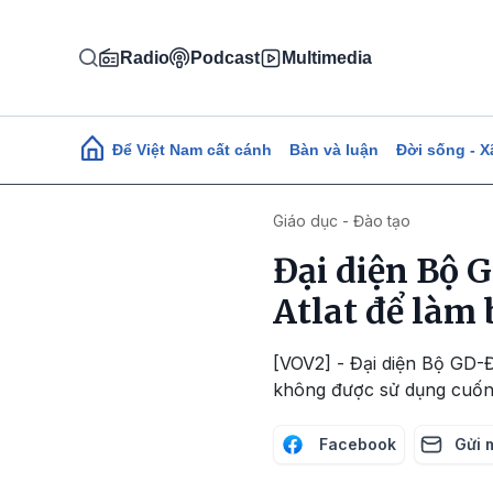
Nhảy đến nội dung
Radio
Podcast
Multimedia
Main navigation
Để Việt Nam cất cánh
Bàn và luận
Đời sống - X
Giáo dục - Đào tạo
Đại diện Bộ 
Atlat để làm 
[VOV2] - Đại diện Bộ GD-Đ
không được sử dụng cuốn A
Facebook
Gửi 