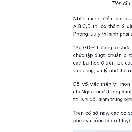
Tiến sĩ 
Nhấn mạnh điểm mới qua
A,B,C,D thì có thêm 2 đị
Phong lưu ý thí sinh phải
"Bộ GD-ĐT đang tổ chức t
chức tập dượt, chuẩn bị tổ
các bài học ở trên lớp c
vận dụng, xử lý như thế 
Đối với việc miễn thi môn
chỉ Ngoại ngữ (trong da
thi. Khi đó, điểm trung bình
Trên cơ sở này, các cơ s
phục vụ công tác xét tuyể