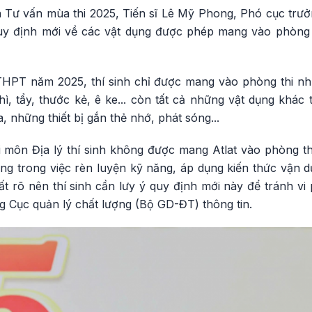
h Tư vấn mùa thi 2025, Tiến sĩ Lê Mỹ Phong, Phó cục trưở
y định mới về các vật dụng được phép mang vào phòng th
 THPT năm 2025, thí sinh chỉ được mang vào phòng thi n
 chì, tẩy, thước kẻ, ê ke... còn tất cả những vật dụng khá
, những thiết bị gắn thẻ nhớ, phát sóng...
i môn Địa lý thí sinh không được mang Atlat vào phòng th
rọng trong việc rèn luyện kỹ năng, áp dụng kiến thức vận
rất rõ nên thí sinh cần lưy ý quy định mới này để tránh vi
 Cục quản lý chất lượng (Bộ GD-ĐT) thông tin.