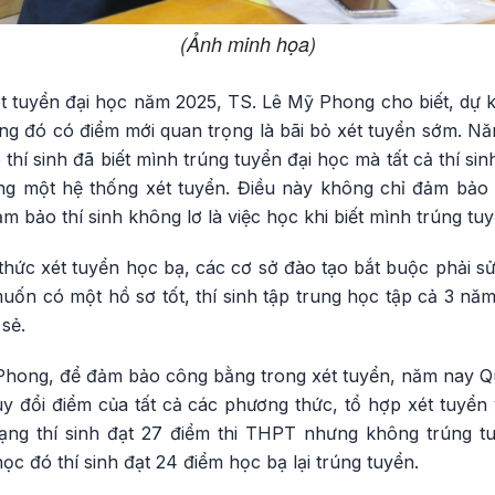
(Ảnh minh họa)
t tuyển đại học năm 2025, TS. Lê Mỹ Phong cho biết, dự k
ng đó có điểm mới quan trọng là bãi bỏ xét tuyển sớm. N
 thí sinh đã biết mình trúng tuyển đại học mà tất cả thí si
ùng một hệ thống xét tuyển. Điều này không chỉ đảm bảo
m bảo thí sinh không lơ là việc học khi biết mình trúng tu
thức xét tuyển học bạ, các cơ sở đào tạo bắt buộc phải s
uốn có một hồ sơ tốt, thí sinh tập trung học tập cả 3 nă
 sẻ.
 Phong, để đảm bảo công bằng trong xét tuyển, năm nay Q
uy đổi điểm của tất cả các phương thức, tổ hợp xét tuyển
trạng thí sinh đạt 27 điểm thi THPT nhưng không trúng 
c đó thí sinh đạt 24 điểm học bạ lại trúng tuyển.