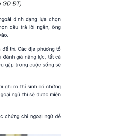
Bộ GD-ĐT)
goài định dạng lựa chọn
họn câu trả lời ngắn, ông
vào.
đề thi. Các địa phương tổ
i đánh giá năng lực, tất cả
ếu gặp trong cuộc sống sẽ
i ghi rõ thí sinh có chứng
oại ngữ thì sẽ được miễn
ác chứng chỉ ngoại ngữ để