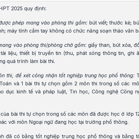
THPT 2025 quy định:
 được phép mang vào phòng thi gồm:
bút viết; thước kẻ; bú
ình; máy tính cầm tay không có chức năng soạn thảo văn b
mang vào phòng thi/phòng chờ gồm:
giấy than, bút xóa, đ
ài liệu, thiết bị truyền tin (thu, phát sóng thông tin, gh
ng quá trình làm bài thi.
n thi, để xét công nhận tốt nghiệp trung học phổ thông:
T
oán và 1 bài thi tự chọn gồm 2 môn thi trong số các môn
Giáo dục kinh tế và pháp luật, Tin học, Công nghệ Công
 của bài thi tự chọn trong số các môn đã được học ở lớp 1
hác với môn Ngoại ngữ đang học tại trường phổ thông.
inh đã có bằng tốt nghiệp trung học phổ thông và bằng tố