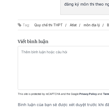
đăng ký môn thi theo ngu
Tag:
Quy chế thi THPT
Atlat
môn địa lý
B
Viết bình luận
This site is protected by reCAPTCHA and the Google
Privacy Policy
and
Term
Bình luận của bạn sẽ được xét duyệt trước khi đ