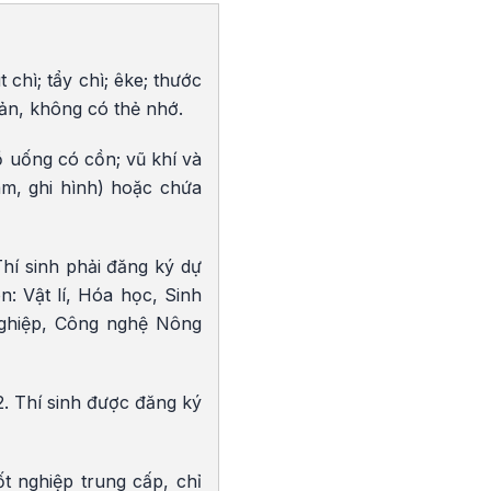
t chì; tẩy chì; êke; thước
ản, không có thẻ nhớ.
ồ uống có cồn; vũ khí và
i âm, ghi hình) hoặc chứa
hí sinh phải đăng ký dự
: Vật lí, Hóa học, Sinh
 nghiệp, Công nghệ Nông
2. Thí sinh được đăng ký
t nghiệp trung cấp, chỉ