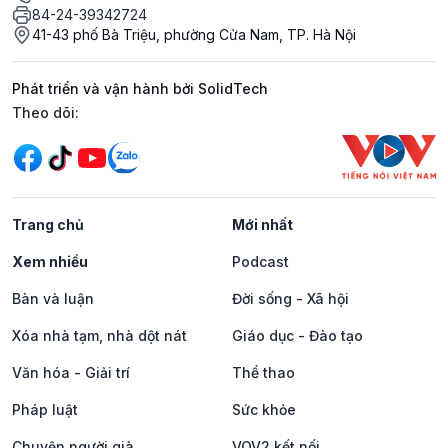
84-24-39342724
41-43 phố Bà Triệu, phường Cửa Nam, TP. Hà Nội
Phát triển và vận hành bởi SolidTech
Mạng xã hội
Theo dõi:
Trang chủ
Mới nhất
Xem nhiều
Podcast
Bàn và luận
Đời sống - Xã hội
Xóa nhà tạm, nhà dột nát
Giáo dục - Đào tạo
Văn hóa - Giải trí
Thể thao
Pháp luật
Sức khỏe
Chuyện người già
VOV2 kết nối