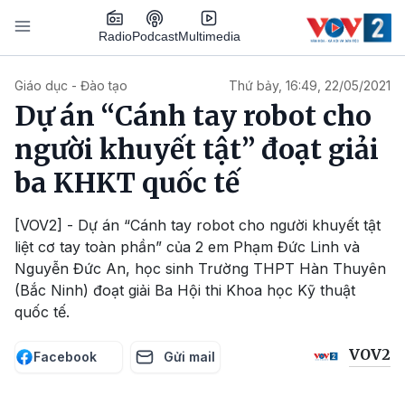
Nhảy đến nội dung
Podcast
Radio
Multimedia
Main navigation
Giáo dục - Đào tạo
Thứ bảy, 16:49, 22/05/2021
Dự án “Cánh tay robot cho
người khuyết tật” đoạt giải
ba KHKT quốc tế
[VOV2] - Dự án “Cánh tay robot cho người khuyết tật
liệt cơ tay toàn phần” của 2 em Phạm Đức Linh và
Nguyễn Đức An, học sinh Trường THPT Hàn Thuyên
(Bắc Ninh) đoạt giải Ba Hội thi Khoa học Kỹ thuật
quốc tế.
VOV2
Facebook
Gửi mail