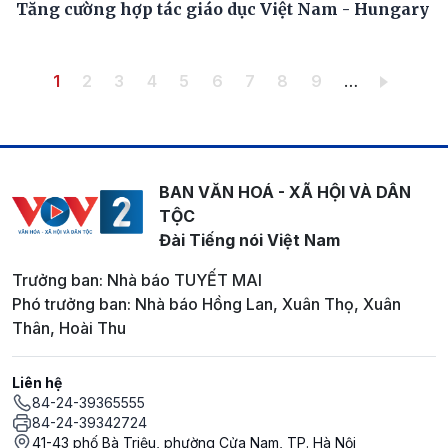
Tăng cường hợp tác giáo dục Việt Nam - Hungary
Pagination
Trang hiện thời
Trang
Trang
Trang
Trang
Trang
Trang
Trang
Trang
1
2
3
4
5
6
7
8
9
…
BAN VĂN HOÁ - XÃ HỘI VÀ DÂN
TỘC
Đài Tiếng nói Việt Nam
Trưởng ban: Nhà báo TUYẾT MAI
Phó trưởng ban: Nhà báo Hồng Lan, Xuân Thọ, Xuân
Thân, Hoài Thu
Liên hệ
84-24-39365555
84-24-39342724
41-43 phố Bà Triệu, phường Cửa Nam, TP. Hà Nội