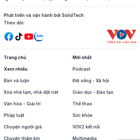
Phát triển và vận hành bởi SolidTech
Mạng xã hội
Theo dõi:
Trang chủ
Mới nhất
Xem nhiều
Podcast
Bàn và luận
Đời sống - Xã hội
Xóa nhà tạm, nhà dột nát
Giáo dục - Đào tạo
Văn hóa - Giải trí
Thể thao
Pháp luật
Sức khỏe
Chuyện người già
VOV2 kết nối
Chuyện thầm kín
Multimedia