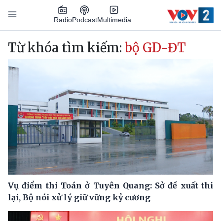
Nhảy đến nội dung
Podcast
Radio
Multimedia
Main navigation
Từ khóa tìm kiếm:
bộ GD-ĐT
Vụ điểm thi Toán ở Tuyên Quang: Sở đề xuất thi
lại, Bộ nói xử lý giữ vững kỷ cương