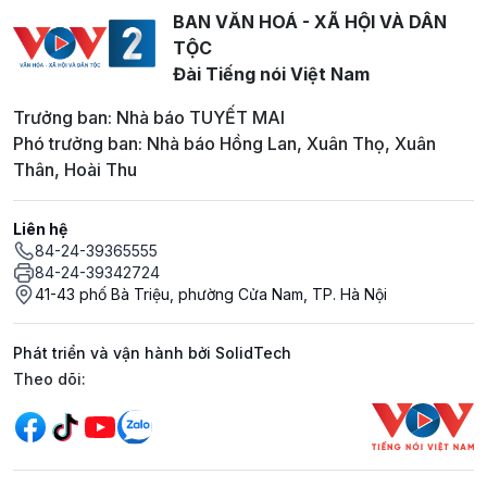
BAN VĂN HOÁ - XÃ HỘI VÀ DÂN
TỘC
Đài Tiếng nói Việt Nam
Trưởng ban: Nhà báo TUYẾT MAI
Phó trưởng ban: Nhà báo Hồng Lan, Xuân Thọ, Xuân
Thân, Hoài Thu
Liên hệ
84-24-39365555
84-24-39342724
41-43 phố Bà Triệu, phường Cửa Nam, TP. Hà Nội
Phát triển và vận hành bởi SolidTech
Mạng xã hội
Theo dõi: