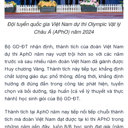
Đội tuyển quốc gia Việt Nam dự thi Olympic Vật lý
Châu Á (APhO) năm 2024
Bộ GD-ĐT nhận định, thành tích của đoàn Việt Nam
dự thi AphO năm nay vượt trội hơn so với các năm
trước và sau nhiều năm đoàn Việt Nam đã giành được
Huy chương Vàng. Thành tích này tiếp tục khẳng định
chất lượng giáo dục phổ thông; đồng thời, khẳng định
hướng đi đúng đắn trong công tác phát hiện, tuyển
chọn và bồi dưỡng, tập huấn (cả về lý thuyết và thực
hành) học sinh giỏi của Bộ GD-ĐT.
Thành tích tại AphO năm nay tiếp nối tiếp chuỗi thành
tích mà đoàn Việt Nam đạt được tại kì thi APhO trong
những năm gần đây, luôn 8/8 học sinh đạt giải (năm