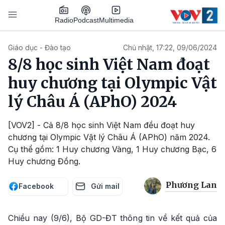
Nhảy đến nội dung
Podcast
Radio
Multimedia
Main navigation
Giáo dục - Đào tạo
Chủ nhật, 17:22, 09/06/2024
8/8 học sinh Việt Nam đoạt
huy chương tại Olympic Vật
lý Châu Á (APhO) 2024
[VOV2] - Cả 8/8 học sinh Việt Nam đều đoạt huy
chương tại Olympic Vật lý Châu Á (APhO) năm 2024.
Cụ thể gồm: 1 Huy chương Vàng, 1 Huy chương Bạc, 6
Huy chương Đồng.
Phương Lan
Facebook
Gửi mail
Chiều nay (9/6), Bộ GD-ĐT thông tin về kết quả của