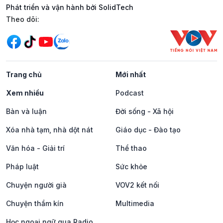
Phát triển và vận hành bởi SolidTech
Mạng xã hội
Theo dõi:
Trang chủ
Mới nhất
Xem nhiều
Podcast
Bàn và luận
Đời sống - Xã hội
Xóa nhà tạm, nhà dột nát
Giáo dục - Đào tạo
Văn hóa - Giải trí
Thể thao
Pháp luật
Sức khỏe
Chuyện người già
VOV2 kết nối
Chuyện thầm kín
Multimedia
Học ngoại ngữ qua Radio