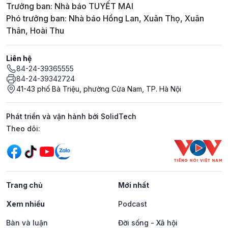
Trưởng ban: Nhà báo TUYẾT MAI
Phó trưởng ban: Nhà báo Hồng Lan, Xuân Thọ, Xuân
Thân, Hoài Thu
Liên hệ
84-24-39365555
84-24-39342724
41-43 phố Bà Triệu, phường Cửa Nam, TP. Hà Nội
Phát triển và vận hành bởi SolidTech
Mạng xã hội
Theo dõi:
Trang chủ
Mới nhất
Xem nhiều
Podcast
Bàn và luận
Đời sống - Xã hội