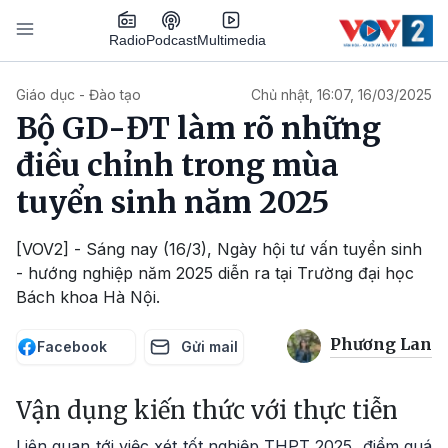
Nhảy đến nội dung
Podcast
Radio
Multimedia
Main navigation
Giáo dục - Đào tạo
Chủ nhật, 16:07, 16/03/2025
Bộ GD-ĐT làm rõ những
điều chỉnh trong mùa
tuyển sinh năm 2025
[VOV2] - Sáng nay (16/3), Ngày hội tư vấn tuyển sinh
- hướng nghiệp năm 2025 diễn ra tại Trường đại học
Bách khoa Hà Nội.
Phương Lan
Facebook
Gửi mail
Vận dụng kiến thức với thực tiễn
Liên quan tới việc xét tốt nghiệp THPT 2025, điểm quá