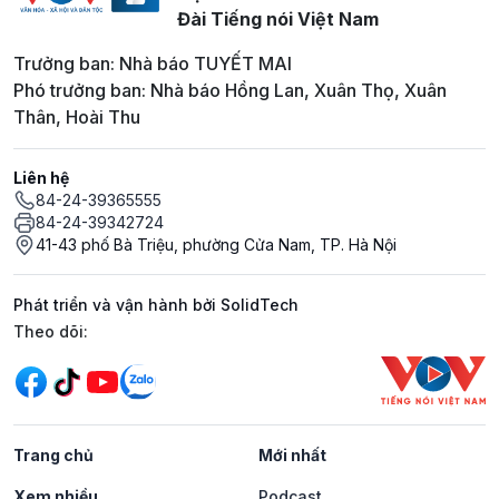
Đài Tiếng nói Việt Nam
Trưởng ban: Nhà báo TUYẾT MAI
Phó trưởng ban: Nhà báo Hồng Lan, Xuân Thọ, Xuân
Thân, Hoài Thu
Liên hệ
84-24-39365555
84-24-39342724
41-43 phố Bà Triệu, phường Cửa Nam, TP. Hà Nội
Phát triển và vận hành bởi SolidTech
Mạng xã hội
Theo dõi:
Trang chủ
Mới nhất
Xem nhiều
Podcast