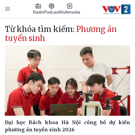
Nhảy đến nội dung
Podcast
Radio
Multimedia
Main navigation
Từ khóa tìm kiếm:
Phương án
tuyển sinh
Đại học Bách khoa Hà Nội công bố dự kiến
phương án tuyển sinh 2026