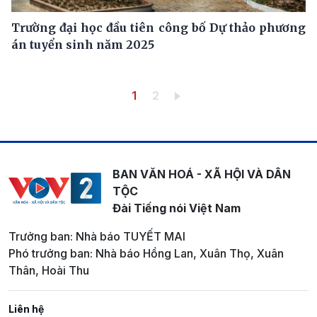
Trường đại học đầu tiên công bố Dự thảo phương
án tuyển sinh năm 2025
Pagination
Trang hiện thời
Trang
1
2
BAN VĂN HOÁ - XÃ HỘI VÀ DÂN
TỘC
Đài Tiếng nói Việt Nam
Trưởng ban: Nhà báo TUYẾT MAI
Phó trưởng ban: Nhà báo Hồng Lan, Xuân Thọ, Xuân
Thân, Hoài Thu
Liên hệ