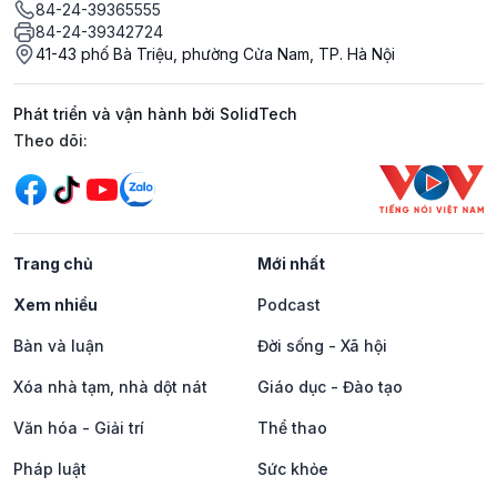
84-24-39365555
84-24-39342724
41-43 phố Bà Triệu, phường Cửa Nam, TP. Hà Nội
Phát triển và vận hành bởi SolidTech
Mạng xã hội
Theo dõi:
Trang chủ
Mới nhất
Xem nhiều
Podcast
Bàn và luận
Đời sống - Xã hội
Xóa nhà tạm, nhà dột nát
Giáo dục - Đào tạo
Văn hóa - Giải trí
Thể thao
Pháp luật
Sức khỏe