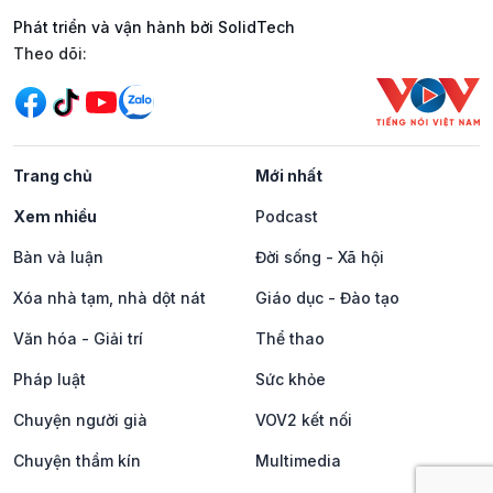
Phát triển và vận hành bởi SolidTech
Mạng xã hội
Theo dõi:
Trang chủ
Mới nhất
Xem nhiều
Podcast
Bàn và luận
Đời sống - Xã hội
Xóa nhà tạm, nhà dột nát
Giáo dục - Đào tạo
Văn hóa - Giải trí
Thể thao
Pháp luật
Sức khỏe
Chuyện người già
VOV2 kết nối
Chuyện thầm kín
Multimedia