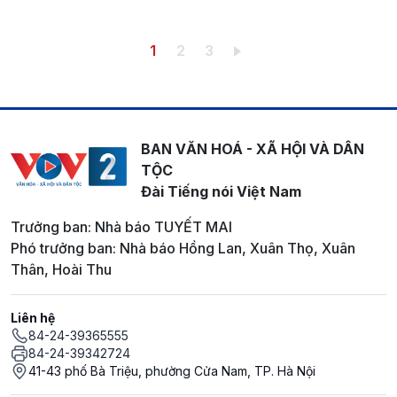
Pagination
Trang hiện thời
Trang
Trang
1
2
3
BAN VĂN HOÁ - XÃ HỘI VÀ DÂN
TỘC
Đài Tiếng nói Việt Nam
Trưởng ban: Nhà báo TUYẾT MAI
Phó trưởng ban: Nhà báo Hồng Lan, Xuân Thọ, Xuân
Thân, Hoài Thu
Liên hệ
84-24-39365555
84-24-39342724
41-43 phố Bà Triệu, phường Cửa Nam, TP. Hà Nội