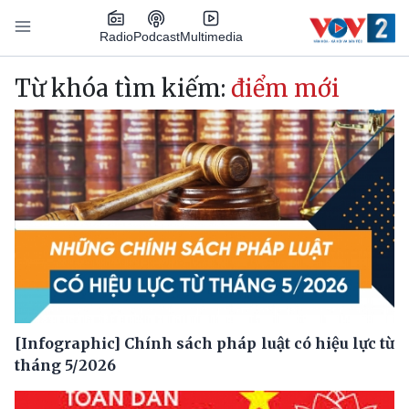
Nhảy đến nội dung
Podcast
Radio
Multimedia
Main navigation
Từ khóa tìm kiếm:
điểm mới
[Infographic] Chính sách pháp luật có hiệu lực từ
tháng 5/2026