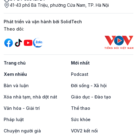
41-43 phố Bà Triệu, phường Cửa Nam, TP. Hà Nội
Phát triển và vận hành bởi SolidTech
Mạng xã hội
Theo dõi:
Trang chủ
Mới nhất
Xem nhiều
Podcast
Bàn và luận
Đời sống - Xã hội
Xóa nhà tạm, nhà dột nát
Giáo dục - Đào tạo
Văn hóa - Giải trí
Thể thao
Pháp luật
Sức khỏe
Chuyện người già
VOV2 kết nối