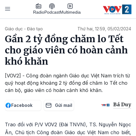
Nhảy đến nội dung
Podcast
Radio
Multimedia
Main navigation
Giáo dục - Đào tạo
Thứ hai, 12:59, 05/02/2024
Gần 2 tỷ đồng chăm lo Tết
cho giáo viên có hoàn cảnh
khó khăn
[VOV2] - Công đoàn ngành Giáo dục Việt Nam trích từ
quỹ hoạt động khoảng 2 tỷ đồng để chăm lo Tết cho
cán bộ, giáo viên có hoàn cảnh khó khăn.
Bá Duy
Facebook
Gửi mail
Trao đổi với P/V VOV2 (Đài TNVN), TS. Nguyễn Ngọc
Ân, Chủ tịch Công đoàn Giáo dục Việt Nam cho biết,