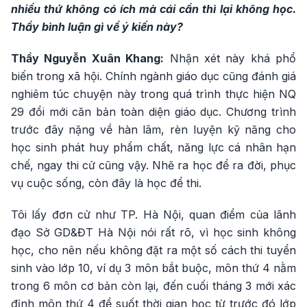
nhiều thứ không có ích mà cái cần thì lại không học.
Thầy bình luận gì về ý kiến này?
Thầy Nguyễn Xuân Khang:
Nhận xét này khá phổ
biến trong xã hội. Chính ngành giáo dục cũng đánh giá
nghiêm túc chuyện này trong quá trình thực hiện NQ
29 đổi mới căn bản toàn diện giáo dục. Chương trình
trước đây nặng về hàn lâm, rèn luyện kỹ năng cho
học sinh phát huy phẩm chất, năng lực cá nhân hạn
chế, ngay thi cử cũng vậy. Nhẽ ra học để ra đời, phục
vụ cuộc sống, còn đây là học để thi.
Tôi lấy đơn cử như TP. Hà Nội, quan điểm của lãnh
đạo Sở GD&ĐT Hà Nội nói rất rõ, vì học sinh không
học, cho nên nếu không đặt ra một số cách thi tuyển
sinh vào lớp 10, ví dụ 3 môn bắt buộc, môn thứ 4 nằm
trong 6 môn cơ bản còn lại, đến cuối tháng 3 mới xác
định môn thứ 4 để suốt thời gian học từ trước đó lớp