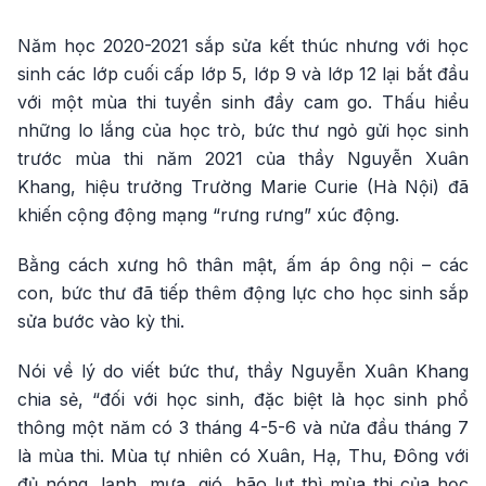
Năm học 2020-2021 sắp sửa kết thúc nhưng với học
sinh các lớp cuối cấp lớp 5, lớp 9 và lớp 12 lại bắt đầu
với một mùa thi tuyển sinh đầy cam go. Thấu hiểu
những lo lắng của học trò, bức thư ngỏ gửi học sinh
trước mùa thi năm 2021 của thầy Nguyễn Xuân
Khang, hiệu trưởng Trường Marie Curie (Hà Nội) đã
khiến cộng động mạng “rưng rưng” xúc động.
Bằng cách xưng hô thân mật, ấm áp ông nội – các
con, bức thư đã tiếp thêm động lực cho học sinh sắp
sửa bước vào kỳ thi.
Nói về lý do viết bức thư, thầy Nguyễn Xuân Khang
chia sẻ, “đối với học sinh, đặc biệt là học sinh phổ
thông một năm có 3 tháng 4-5-6 và nửa đầu tháng 7
là mùa thi. Mùa tự nhiên có Xuân, Hạ, Thu, Đông với
đủ nóng, lạnh, mưa, gió, bão lụt thì mùa thi của học