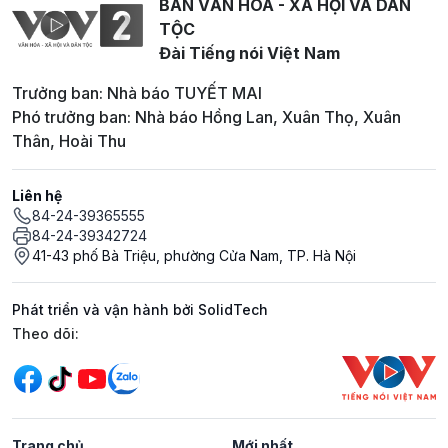
BAN VĂN HOÁ - XÃ HỘI VÀ DÂN
TỘC
Đài Tiếng nói Việt Nam
Trưởng ban: Nhà báo TUYẾT MAI
Phó trưởng ban: Nhà báo Hồng Lan, Xuân Thọ, Xuân
Thân, Hoài Thu
Liên hệ
84-24-39365555
84-24-39342724
41-43 phố Bà Triệu, phường Cửa Nam, TP. Hà Nội
Phát triển và vận hành bởi SolidTech
Mạng xã hội
Theo dõi:
Trang chủ
Mới nhất