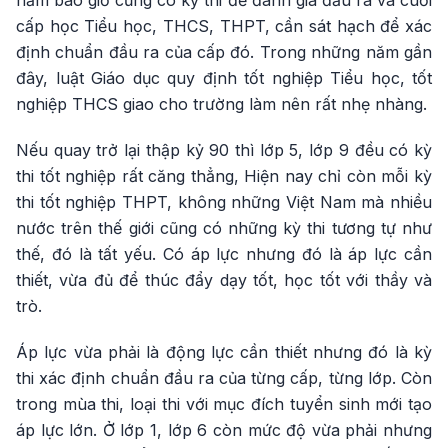
năm bao giờ cũng có kỳ thi để đánh giá đầu ra và cuối
cấp học Tiểu học, THCS, THPT, cần sát hạch để xác
định chuẩn đầu ra của cấp đó. Trong những năm gần
đây, luật Giáo dục quy định tốt nghiệp Tiểu học, tốt
nghiệp THCS giao cho trường làm nên rất nhẹ nhàng.
Nếu quay trở lại thập kỷ 90 thì lớp 5, lớp 9 đều có kỳ
thi tốt nghiệp rất căng thẳng, Hiện nay chỉ còn mỗi kỳ
thi tốt nghiệp THPT, không những Việt Nam mà nhiều
nước trên thế giới cũng có những kỳ thi tương tự như
thế, đó là tất yếu. Có áp lực nhưng đó là áp lực cần
thiết, vừa đủ để thúc đẩy dạy tốt, học tốt với thầy và
trò.
Áp lực vừa phải là động lực cần thiết nhưng đó là kỳ
thi xác định chuẩn đầu ra của từng cấp, từng lớp. Còn
trong mùa thi, loại thi với mục đích tuyển sinh mới tạo
áp lực lớn. Ở lớp 1, lớp 6 còn mức độ vừa phải nhưng