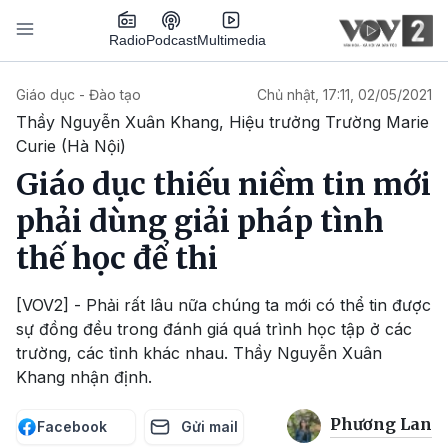
Nhảy đến nội dung
Podcast
Radio
Multimedia
Main navigation
Giáo dục - Đào tạo
Chủ nhật, 17:11, 02/05/2021
Thầy Nguyễn Xuân Khang, Hiệu trưởng Trường Marie
Curie (Hà Nội)
Giáo dục thiếu niềm tin mới
phải dùng giải pháp tình
thế học để thi
[VOV2] - Phải rất lâu nữa chúng ta mới có thể tin được
sự đồng đều trong đánh giá quá trình học tập ở các
trường, các tỉnh khác nhau. Thầy Nguyễn Xuân
Khang nhận định.
Phương Lan
Facebook
Gửi mail