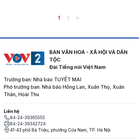
Pagination
Trang hiện thời
Trang
1
2
BAN VĂN HOÁ - XÃ HỘI VÀ DÂN
TỘC
Đài Tiếng nói Việt Nam
Trưởng ban: Nhà báo TUYẾT MAI
Phó trưởng ban: Nhà báo Hồng Lan, Xuân Thọ, Xuân
Thân, Hoài Thu
Liên hệ
84-24-39365555
84-24-39342724
41-43 phố Bà Triệu, phường Cửa Nam, TP. Hà Nội