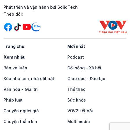
Phát triển và vận hành bởi SolidTech
Mạng xã hội
Theo dõi:
Trang chủ
Mới nhất
Xem nhiều
Podcast
Bàn và luận
Đời sống - Xã hội
Xóa nhà tạm, nhà dột nát
Giáo dục - Đào tạo
Văn hóa - Giải trí
Thể thao
Pháp luật
Sức khỏe
Chuyện người già
VOV2 kết nối
Chuyện thầm kín
Multimedia