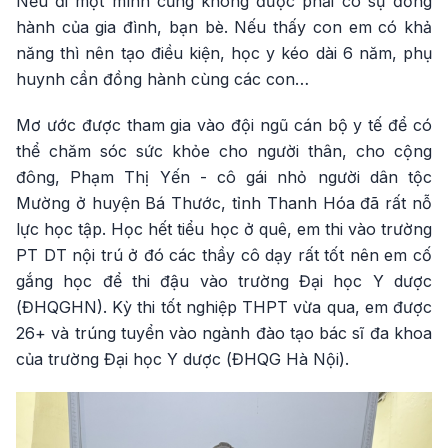
Nếu đi một mình cũng không được phải có sự đồng
hành của gia đình, bạn bè. Nếu thấy con em có khả
năng thì nên tạo điều kiện, học y kéo dài 6 năm, phụ
huynh cần đồng hành cùng các con…
Mơ ước được tham gia vào đội ngũ cán bộ y tế để có
thể chăm sóc sức khỏe cho người thân, cho cộng
đông, Phạm Thị Yến - cô gái nhỏ người dân tộc
Mường ở huyện Bá Thước, tỉnh Thanh Hóa đã rất nỗ
lực học tập. Học hết tiểu học ở quê, em thi vào trường
PT DT nội trú ở đó các thầy cô dạy rất tốt nên em cố
gắng học để thi đậu vào trường Đại học Y dược
(ĐHQGHN). Kỳ thi tốt nghiệp THPT vừa qua, em được
26+ và trúng tuyển vào ngành đào tạo bác sĩ đa khoa
của trường Đại học Y dược (ĐHQG Hà Nội).