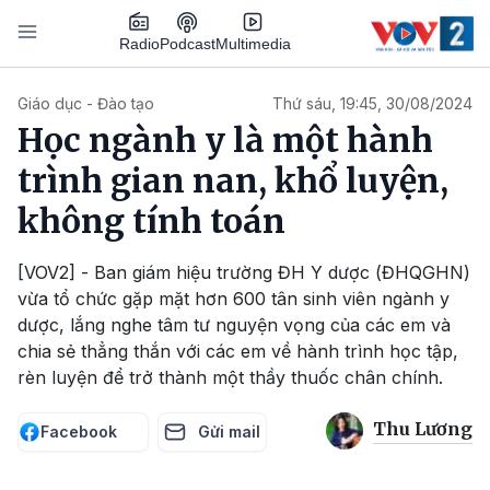
Nhảy đến nội dung
Podcast
Radio
Multimedia
Main navigation
Giáo dục - Đào tạo
Thứ sáu, 19:45, 30/08/2024
Học ngành y là một hành
trình gian nan, khổ luyện,
không tính toán
[VOV2] - Ban giám hiệu trường ĐH Y dược (ĐHQGHN)
vừa tổ chức gặp mặt hơn 600 tân sinh viên ngành y
dược, lắng nghe tâm tư nguyện vọng của các em và
chia sẻ thẳng thắn với các em về hành trình học tập,
rèn luyện để trở thành một thầy thuốc chân chính.
Thu Lương
Facebook
Gửi mail