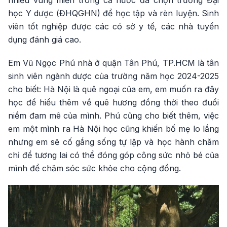
nhiều vùng miền trong cả nước đã chọn trường Đại
học Y dược (ĐHQGHN) để học tập và rèn luyện. Sinh
viên tốt nghiệp được các có sở y tế, các nhà tuyển
dụng đánh giá cao.
Em Vũ Ngọc Phú nhà ở quận Tân Phú, TP.HCM là tân
sinh viên ngành dược của trường năm học 2024-2025
cho biết: Hà Nội là quê ngoại của em, em muốn ra đây
học để hiểu thêm về quê hương đồng thời theo đuổi
niềm đam mê của mình. Phú cũng cho biết thêm, việc
em một mình ra Hà Nội học cũng khiến bố mẹ lo lắng
nhưng em sẽ cố gắng sống tự lập và học hành chăm
chỉ để tương lai có thể đóng góp công sức nhỏ bé của
mình để chăm sóc sức khỏe cho cộng đồng.