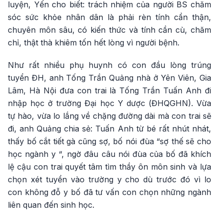
luyện, Yến cho biết: trách nhiệm của người BS chăm
sóc sức khỏe nhân dân là phải rèn tính cẩn thận,
chuyên môn sâu, có kiến thức và tính cần cù, chăm
chỉ, thật thà khiêm tốn hết lòng vì người bệnh.
Như rất nhiều phụ huynh có con đầu lòng trúng
tuyển ĐH, anh Tống Trần Quảng nhà ở Yên Viên, Gia
Lâm, Hà Nội đưa con trai là Tống Trần Tuấn Anh đi
nhập học ở trường Đại học Y dược (ĐHQGHN). Vừa
tự hào, vừa lo lắng về chặng đường dài mà con trai sẽ
đi, anh Quảng chia sẻ: Tuấn Anh từ bé rất nhút nhát,
thấy bố cắt tiết gà cũng sợ, bố nói đùa “sợ thế sẽ cho
học ngành y “, ngờ đâu câu nói đùa của bố đã khích
lệ cậu con trai quyết tâm tìm thầy ôn môn sinh và lựa
chọn xét tuyển vào trường y cho dù trước đó vì lo
con không đỗ y bố đã tư vấn con chọn những ngành
liên quan đến sinh học.