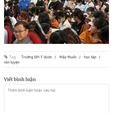
Tag:
Trường ĐH Y dược
thầy thuốc
học tập
rèn luyện
Viết bình luận