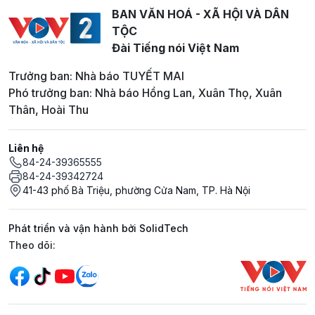
BAN VĂN HOÁ - XÃ HỘI VÀ DÂN
TỘC
Đài Tiếng nói Việt Nam
Trưởng ban: Nhà báo TUYẾT MAI
Phó trưởng ban: Nhà báo Hồng Lan, Xuân Thọ, Xuân
Thân, Hoài Thu
Liên hệ
84-24-39365555
84-24-39342724
41-43 phố Bà Triệu, phường Cửa Nam, TP. Hà Nội
Phát triển và vận hành bởi SolidTech
Mạng xã hội
Theo dõi: