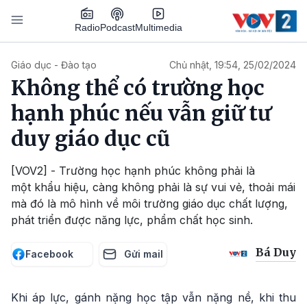
Nhảy đến nội dung
Podcast
Radio
Multimedia
Main navigation
Giáo dục - Đào tạo
Chủ nhật, 19:54, 25/02/2024
Không thể có trường học
hạnh phúc nếu vẫn giữ tư
duy giáo dục cũ
[VOV2] - Trường học hạnh phúc không phải là
một khẩu hiệu, càng không phải là sự vui vẻ, thoải mái
mà đó là mô hình về môi trường giáo dục chất lượng,
phát triển được năng lực, phẩm chất học sinh.
Bá Duy
Facebook
Gửi mail
Khi áp lực, gánh nặng học tập vẫn nặng nề, khi thu