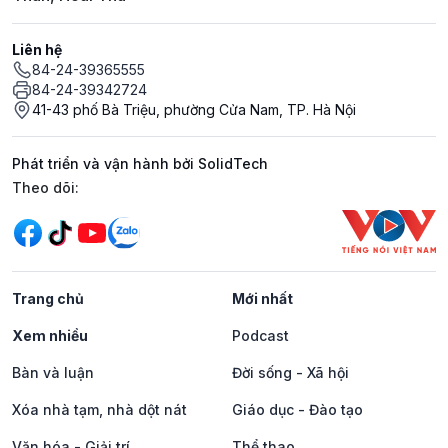
Liên hệ
84-24-39365555
84-24-39342724
41-43 phố Bà Triệu, phường Cửa Nam, TP. Hà Nội
Phát triển và vận hành bởi SolidTech
Mạng xã hội
Theo dõi:
Trang chủ
Mới nhất
Xem nhiều
Podcast
Bàn và luận
Đời sống - Xã hội
Xóa nhà tạm, nhà dột nát
Giáo dục - Đào tạo
Văn hóa - Giải trí
Thể thao