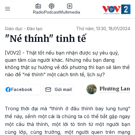
Nhảy đến nội dung
Podcast
Radio
Multimedia
Main navigation
Giáo dục - Đào tạo
Thứ năm, 13:30, 18/01/2024
"Né thính" tinh tế
[VOV2] - Thật tốt nếu bạn nhận được sự yêu quý,
quan tâm của người khác. Nhưng nếu bạn đang
không thật sự hướng về đối phương thì bạn sẽ làm thế
nào để “né thính” một cách tinh tế, lịch sự?
Phương Lan
Facebook
Gửi mail
Trong thời đại mà “thính ở đâu thính bay lung tung”
thế này, sểnh một cái là chúng ta có thể bắt gặp ngay
một câu thả thính, một lời tỏ tình từ một người bạn
cùng lớp, cùng trường, một người quen trên mạng