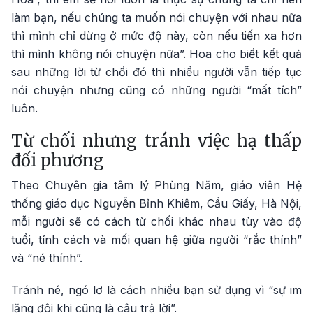
làm bạn, nếu chúng ta muốn nói chuyện với nhau nữa
thì mình chỉ dừng ở mức độ này, còn nếu tiến xa hơn
thì mình không nói chuyện nữa”. Hoa cho biết kết quả
sau những lời từ chối đó thì nhiều người vẫn tiếp tục
nói chuyện nhưng cũng có những người “mất tích”
luôn.
Từ chối nhưng tránh việc hạ thấp
đối phương
Theo Chuyên gia tâm lý Phùng Năm, giáo viên Hệ
thống giáo dục Nguyễn Bỉnh Khiêm, Cầu Giấy, Hà Nội,
mỗi người sẽ có cách từ chối khác nhau tùy vào độ
tuổi, tính cách và mối quan hệ giữa người “rắc thính”
và “né thính”.
Tránh né, ngó lơ là cách nhiều bạn sử dụng vì “sự im
lặng đôi khi cũng là câu trả lời”.