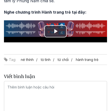
tâm lý Phùng Năm chia sẻ.
Nghe chương trình Hành trang trẻ tại đây:
Play
Video
Tag:
né thính
tỏ tình
từ chối
hành trang trẻ
Viết bình luận