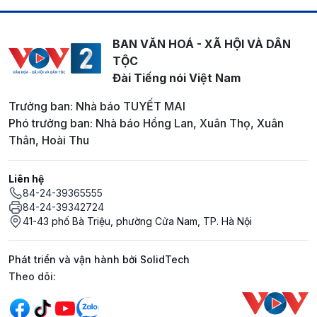
BAN VĂN HOÁ - XÃ HỘI VÀ DÂN
TỘC
Đài Tiếng nói Việt Nam
Trưởng ban: Nhà báo TUYẾT MAI
Phó trưởng ban: Nhà báo Hồng Lan, Xuân Thọ, Xuân
Thân, Hoài Thu
Liên hệ
84-24-39365555
84-24-39342724
41-43 phố Bà Triệu, phường Cửa Nam, TP. Hà Nội
Phát triển và vận hành bởi SolidTech
Mạng xã hội
Theo dõi: