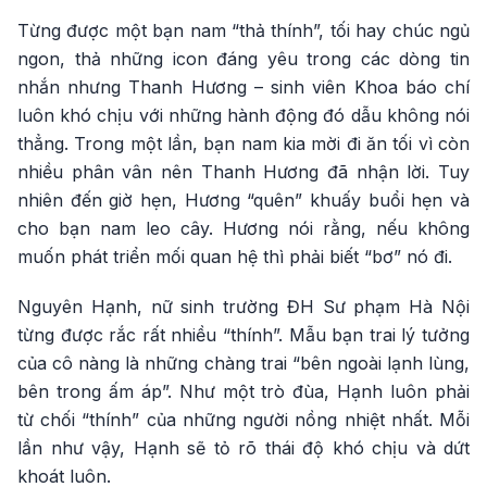
Từng được một bạn nam “thả thính”, tối hay chúc ngủ
ngon, thả những icon đáng yêu trong các dòng tin
nhắn nhưng Thanh Hương – sinh viên Khoa báo chí
luôn khó chịu với những hành động đó dẫu không nói
thẳng. Trong một lần, bạn nam kia mời đi ăn tối vì còn
nhiều phân vân nên Thanh Hương đã nhận lời. Tuy
nhiên đến giờ hẹn, Hương “quên” khuấy buổi hẹn và
cho bạn nam leo cây. Hương nói rằng, nếu không
muốn phát triển mối quan hệ thì phải biết “bơ” nó đi.
Nguyên Hạnh, nữ sinh trường ĐH Sư phạm Hà Nội
từng được rắc rất nhiều “thính”. Mẫu bạn trai lý tưởng
của cô nàng là những chàng trai “bên ngoài lạnh lùng,
bên trong ấm áp”. Như một trò đùa, Hạnh luôn phải
từ chối “thính” của những người nồng nhiệt nhất. Mỗi
lần như vậy, Hạnh sẽ tỏ rõ thái độ khó chịu và dứt
khoát luôn.