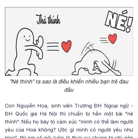
"Né thính" ra sao là điều khiến nhiều bạn trẻ đau
đầu
Còn Nguyễn Hoa, sinh viên Trường ĐH Ngoại ngữ -
ĐH Quốc gia Hà Nội thì chuẩn bị hẳn một bài “né
thính”. Nếu họ bày tỏ cảm xúc “mình có thể làm người
yêu của Hoa không? Ước gì mình có người yêu như
Hoa”, thì em sẽ nói luôn là thực sự chúng ta chỉ nên