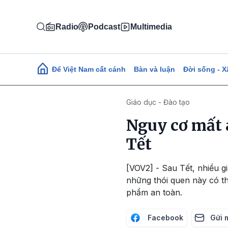
Nhảy đến nội dung
Radio
Podcast
Multimedia
Main navigation
Để Việt Nam cất cánh
Bàn và luận
Đời sống - X
Giáo dục - Đào tạo
Nguy cơ mất 
Tết
[VOV2] - Sau Tết, nhiều g
những thói quen này có t
phẩm an toàn.
Facebook
Gửi 