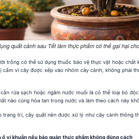
dụng quất cảnh sau Tết làm thực phẩm có thể gại hại ch
ời trồng có thể sử dụng thuốc bảo vệ thực vật hoặc chất k
bị cấm vì cây được xếp vào nhóm cây cảnh, không phải t
 cần rửa sạch hoặc ngâm nước muối là có thể loại bỏ độc 
hất nào cũng hòa tan trong nước và làm theo cách này kh
ò trang trí, cây quất nên được xử lý như cây cảnh thông 
là ổ vi khuẩn nếu bảo quản thực phẩm không đúng cách