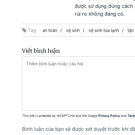
được sử dụng đúng cách s
rủi ro không đáng có.
Tag:
an toàn
vệ sinh
vệ sinh tủa lạnh
tận
Viết bình luận
This site is protected by reCAPTCHA and the Google
Privacy Policy
and
Term
Bình luận của bạn sẽ được xét duyệt trước khi đ