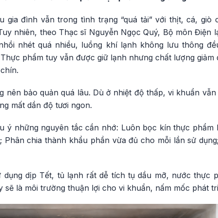
u gia đình vẫn trong tình trạng “quá tải” với thịt, cá, gi
Tuy nhiên, theo Thạc sĩ Nguyễn Ngọc Quý, Bộ môn Điện 
 nhồi nhét quá nhiều, luồng khí lạnh không lưu thông đều
í. Thực phẩm tuy vẫn được giữ lạnh nhưng chất lượng giảm
chín.
g nên bảo quản quá lâu. Dù ở nhiệt độ thấp, vi khuẩn vẫn c
ng mất dần độ tươi ngon.
 ý những nguyên tắc cần nhớ: Luôn bọc kín thực phẩm 
ủ; Phân chia thành khẩu phần vừa đủ cho mỗi lần sử dụn
ử dụng dịp Tết, tủ lạnh rất dễ tích tụ dầu mỡ, nước thực
ây sẽ là môi trường thuận lợi cho vi khuẩn, nấm mốc phát tr