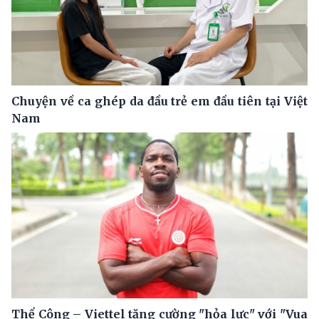
Chuyện về ca ghép da đầu trẻ em đầu tiên tại Việt
Nam
Thể Công – Viettel tăng cường "hỏa lực" với "Vua