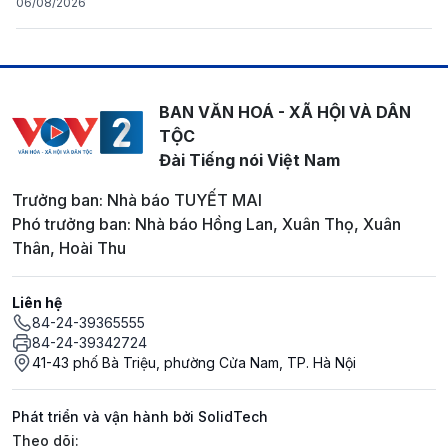
06/08/2026
BAN VĂN HOÁ - XÃ HỘI VÀ DÂN
TỘC
Đài Tiếng nói Việt Nam
Trưởng ban: Nhà báo TUYẾT MAI
Phó trưởng ban: Nhà báo Hồng Lan, Xuân Thọ, Xuân
Thân, Hoài Thu
Liên hệ
84-24-39365555
84-24-39342724
41-43 phố Bà Triệu, phường Cửa Nam, TP. Hà Nội
Phát triển và vận hành bởi SolidTech
Mạng xã hội
Theo dõi: