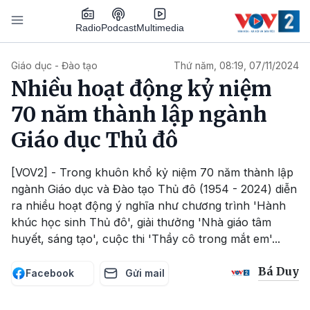
Nhảy đến nội dung
Podcast
Radio
Multimedia
Main navigation
Giáo dục - Đào tạo
Thứ năm, 08:19, 07/11/2024
Nhiều hoạt động kỷ niệm
70 năm thành lập ngành
Giáo dục Thủ đô
[VOV2] - Trong khuôn khổ kỷ niệm 70 năm thành lập
ngành Giáo dục và Đào tạo Thủ đô (1954 - 2024) diễn
ra nhiều hoạt động ý nghĩa như chương trình 'Hành
khúc học sinh Thủ đô', giải thưởng 'Nhà giáo tâm
huyết, sáng tạo', cuộc thi 'Thầy cô trong mắt em'...
Bá Duy
Facebook
Gửi mail