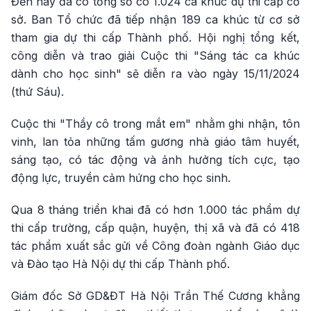
Đến nay đã có tổng số có 1.024 ca khúc dự thi cấp cơ
sở. Ban Tổ chức đã tiếp nhận 189 ca khúc từ cơ sở
tham gia dự thi cấp Thành phố. Hội nghị tổng kết,
công diễn và trao giải Cuộc thi "Sáng tác ca khúc
dành cho học sinh" sẽ diễn ra vào ngày 15/11/2024
(thứ Sáu).
Cuộc thi "Thầy cô trong mắt em" nhằm ghi nhận, tôn
vinh, lan tỏa những tấm gương nhà giáo tâm huyết,
sáng tạo, có tác động và ảnh hưởng tích cực, tạo
động lực, truyền cảm hứng cho học sinh.
Qua 8 tháng triển khai đã có hơn 1.000 tác phẩm dự
thi cấp trường, cấp quận, huyện, thị xã và đã có 418
tác phẩm xuất sắc gửi về Công đoàn ngành Giáo dục
và Đào tạo Hà Nội dự thi cấp Thành phố.
Giám đốc Sở GD&ĐT Hà Nội Trần Thế Cương khẳng