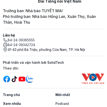
Đài Tiếng nói Việt Nam
Trưởng ban: Nhà báo TUYẾT MAI
Phó trưởng ban: Nhà báo Hồng Lan, Xuân Thọ, Xuân
Thân, Hoài Thu
Liên hệ
84-24-39365555
84-24-39342724
41-43 phố Bà Triệu, phường Cửa Nam, TP. Hà Nội
Phát triển và vận hành bởi SolidTech
Mạng xã hội
Theo dõi:
Trang chủ
Mới nhất
Xem nhiều
Podcast