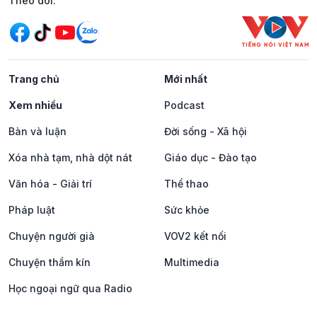
Mạng xã hội
Theo dõi:
Trang chủ
Mới nhất
Xem nhiều
Podcast
Bàn và luận
Đời sống - Xã hội
Xóa nhà tạm, nhà dột nát
Giáo dục - Đào tạo
Văn hóa - Giải trí
Thể thao
Pháp luật
Sức khỏe
Chuyện người già
VOV2 kết nối
Chuyện thầm kín
Multimedia
Học ngoại ngữ qua Radio