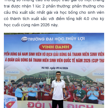
trai được nhận 1 lúc 2 phần thưởng: phần thưởng cho
cầu thủ xuất sắc nhất giải và học bổng cho sinh viên
có thành tích xuất sắc với điểm tổng kết 4.0 cho kỳ
học cuối cùng năm 2026 này.