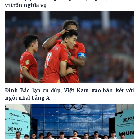
vi trốn nghĩa vụ
Đình Bắc lập cú đúp, Việt Nam vào bán kết với
ngôi nhất bảng A