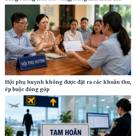
Hội phụ huynh không được đặt ra các khoản thu,
ép buộc đóng góp