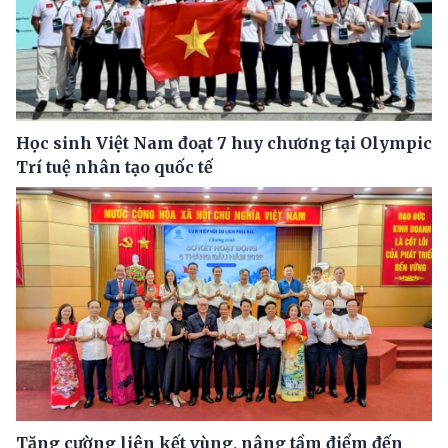
Học sinh Việt Nam đoạt 7 huy chương tại Olympic
Trí tuệ nhân tạo quốc tế
Tăng cường liên kết vùng, nâng tầm điểm đến