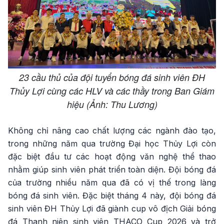
23 cầu thủ của đội tuyển bóng đá sinh viên ĐH
Thủy Lợi cùng các HLV và các thầy trong Ban Giám
hiệu (Ảnh: Thu Lương)
Không chỉ nâng cao chất lượng các ngành đào tạo,
trong những năm qua trường Đại học Thủy Lợi còn
đặc biệt đầu tư các hoạt động văn nghệ thể thao
nhằm giúp sinh viên phát triển toàn diện. Đội bóng đá
của trường nhiều năm qua đã có vị thế trong làng
bóng đá sinh viên. Đặc biệt tháng 4 này, đội bóng đá
sinh viên ĐH Thủy Lợi đã giành cup vô địch Giải bóng
đá Thanh niên sinh viên THACO Cup 2026 và trở