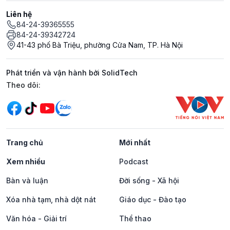
Liên hệ
84-24-39365555
84-24-39342724
41-43 phố Bà Triệu, phường Cửa Nam, TP. Hà Nội
Phát triển và vận hành bởi SolidTech
Mạng xã hội
Theo dõi:
Trang chủ
Mới nhất
Xem nhiều
Podcast
Bàn và luận
Đời sống - Xã hội
Xóa nhà tạm, nhà dột nát
Giáo dục - Đào tạo
Văn hóa - Giải trí
Thể thao