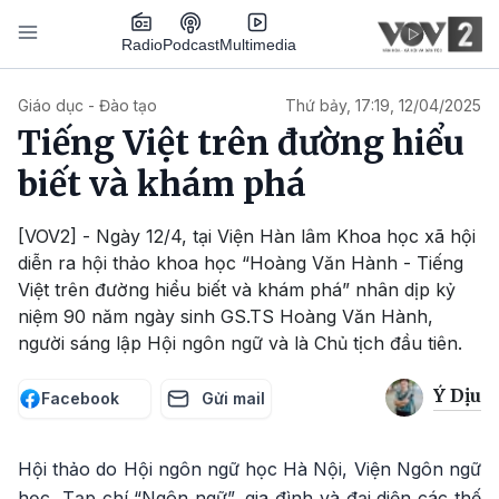
Nhảy đến nội dung
Podcast
Radio
Multimedia
Main navigation
Giáo dục - Đào tạo
Thứ bảy, 17:19, 12/04/2025
Tiếng Việt trên đường hiểu
biết và khám phá
[VOV2] - Ngày 12/4, tại Viện Hàn lâm Khoa học xã hội
diễn ra hội thảo khoa học “Hoàng Văn Hành - Tiếng
Việt trên đường hiểu biết và khám phá” nhân dịp kỷ
niệm 90 năm ngày sinh GS.TS Hoàng Văn Hành,
người sáng lập Hội ngôn ngữ và là Chủ tịch đầu tiên.
Ý Dịu
Facebook
Gửi mail
Hội thảo do Hội ngôn ngữ học Hà Nội, Viện Ngôn ngữ
học, Tạp chí “Ngôn ngữ”, gia đình và đại diện các thế