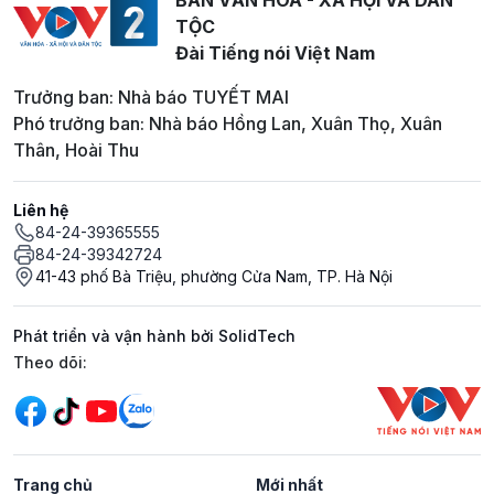
TỘC
Đài Tiếng nói Việt Nam
Trưởng ban: Nhà báo TUYẾT MAI
Phó trưởng ban: Nhà báo Hồng Lan, Xuân Thọ, Xuân
Thân, Hoài Thu
Liên hệ
84-24-39365555
84-24-39342724
41-43 phố Bà Triệu, phường Cửa Nam, TP. Hà Nội
Phát triển và vận hành bởi SolidTech
Mạng xã hội
Theo dõi:
Trang chủ
Mới nhất