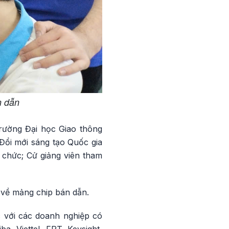
n dẫn
rường Đại học Giao thông
Đổi mới sáng tạo Quốc gia
 chức; Cử giảng viên tham
ĩ về mảng chip bán dẫn.
c với các doanh nghiệp có
a, Viettel, FPT, Keysight,