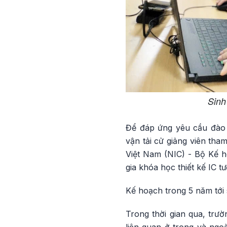
Sinh
Để đáp ứng yêu cầu đào 
vận tải cử giảng viên tha
Việt Nam (NIC) - Bộ Kế h
gia khóa học thiết kế IC 
Kế hoạch trong 5 năm tới s
Trong thời gian qua, trư
liên quan ở trong và ngoà