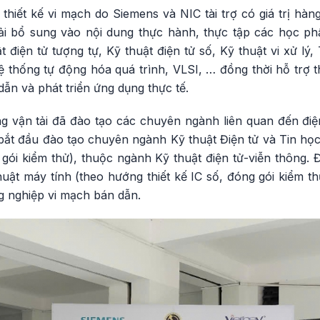
thiết kế vi mạch do Siemens và NIC tài trợ có giá trị hàn
ải bổ sung vào nội dung thực hành, thực tập các học phầ
 điện tử tượng tự, Kỹ thuật điện tử số, Kỹ thuật vi xử lý,
 thống tự động hóa quá trình, VLSI, … đồng thời hỗ trợ 
dẫn và phát triển ứng dụng thực tế.
g vận tải đã đào tạo các chuyên ngành liên quan đến điệ
ắt đầu đào tạo chuyên ngành Kỹ thuật Điện tử và Tin họ
g gói kiểm thử), thuộc ngành Kỹ thuật điện tử-viễn thông
uật máy tính (theo hướng thiết kế IC số, đóng gói kiểm th
ng nghiệp vi mạch bán dẫn.