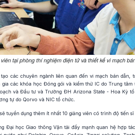
 viên tại phòng thí nghiệm điện tử và thiết kế vi mạch bá
tạo các chuyên ngành liên quan đến vi mạch bán dẫn, t
m gia các khóa học Đóng gói và kiểm thử IC do Trung tâm 
oạch và Đầu tư và Trường ĐH Arizona State - Hoa Kỳ tổ
tương tự do Qorvo và NIC tổ chức.
ẽ tuyển dụng thêm ít nhất 10 giảng viên có trình độ tiến s
ờng Đại học Giao thông Vận tải đẩy mạnh quan hệ hợp tá
i nước như Dolphin, Qorvo, CoAsia, Zinzai solution, Toshib