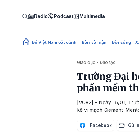
Nhảy đến nội dung
Radio
Podcast
Multimedia
Main navigation
Để Việt Nam cất cánh
Bàn và luận
Đời sống - X
Giáo dục - Đào tạo
Trường Đại họ
phần mềm thi
[VOV2] - Ngày 16/01, Trườ
kế vi mạch Siemens Mentor
Facebook
Gửi 