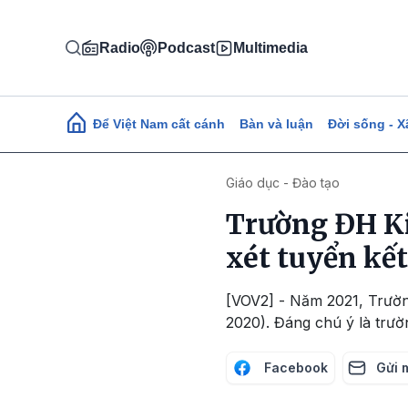
Nhảy đến nội dung
Radio
Podcast
Multimedia
Main navigation
Để Việt Nam cất cánh
Bàn và luận
Đời sống - X
Giáo dục - Đào tạo
Trường ĐH Ki
xét tuyển kế
[VOV2] - Năm 2021, Trường
2020). Đáng chú ý là trườ
Facebook
Gửi 