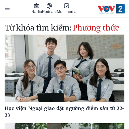
Nhảy đến nội dung
Podcast
Radio
Multimedia
Main navigation
Từ khóa tìm kiếm:
Phương thức
Học viện Ngoại giao đặt ngưỡng điểm sàn từ 22-
23