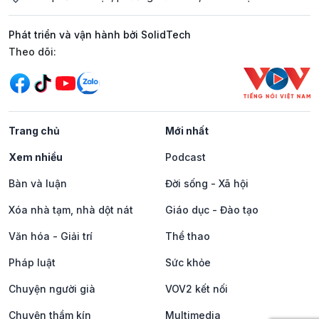
Phát triển và vận hành bởi SolidTech
Mạng xã hội
Theo dõi:
Trang chủ
Mới nhất
Xem nhiều
Podcast
Bàn và luận
Đời sống - Xã hội
Xóa nhà tạm, nhà dột nát
Giáo dục - Đào tạo
Văn hóa - Giải trí
Thể thao
Pháp luật
Sức khỏe
Chuyện người già
VOV2 kết nối
Chuyện thầm kín
Multimedia