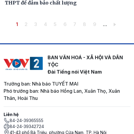
THPT để đảm bảo chất lượng
Pagination
Trang hiện thời
Trang
Trang
Trang
Trang
Trang
Trang
Trang
Trang
1
2
3
4
5
6
7
8
9
…
BAN VĂN HOÁ - XÃ HỘI VÀ DÂN
TỘC
Đài Tiếng nói Việt Nam
Trưởng ban: Nhà báo TUYẾT MAI
Phó trưởng ban: Nhà báo Hồng Lan, Xuân Thọ, Xuân
Thân, Hoài Thu
Liên hệ
84-24-39365555
84-24-39342724
41-43 phố Bà Triệu, phường Cửa Nam, TP. Hà Nội