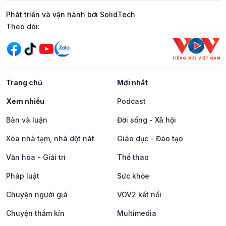
Phát triển và vận hành bởi SolidTech
Mạng xã hội
Theo dõi:
Trang chủ
Mới nhất
Xem nhiều
Podcast
Bàn và luận
Đời sống - Xã hội
Xóa nhà tạm, nhà dột nát
Giáo dục - Đào tạo
Văn hóa - Giải trí
Thể thao
Pháp luật
Sức khỏe
Chuyện người già
VOV2 kết nối
Chuyện thầm kín
Multimedia