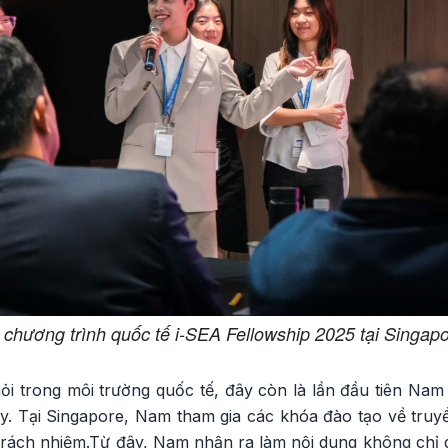
chương trình quốc tế i-SEA Fellowship 2025 tại Singap
ỏi trong môi trường quốc tế, đây còn là lần đầu tiên Nam
y. Tại Singapore, Nam tham gia các khóa đào tạo về tru
 trách nhiệm.Từ đây, Nam nhận ra làm nội dung không chỉ dừ