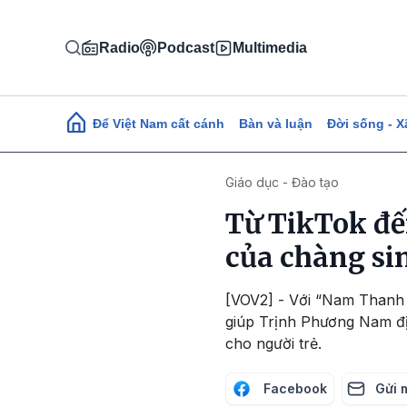
Nhảy đến nội dung
Radio
Podcast
Multimedia
Main navigation
Để Việt Nam cất cánh
Bàn và luận
Đời sống - X
Giáo dục - Đào tạo
Từ TikTok đế
của chàng si
[VOV2] - Với “Nam Thanh N
giúp Trịnh Phương Nam đị
cho người trẻ.
Facebook
Gửi 