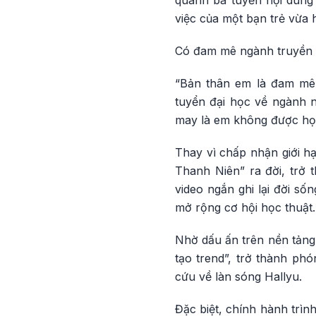
quanh ba tuyến nội dung
việc của một bạn trẻ vừa
Có đam mê ngành truyền 
“Bản thân em là đam mê 
tuyển đại học về ngành 
may là em không được học
Thay vì chấp nhận giới 
Thanh Niên” ra đời, trở
video ngắn ghi lại đời số
mở rộng cơ hội học thuật.
Nhờ dấu ấn trên nền tảng
tạo trend”, trở thành phó
cứu về làn sóng Hallyu.
Đặc biệt, chính hành trìn