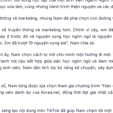
 chính: đời sống học tập của một sinh viên ngành Ngôn 
 học vừa làm, cùng những hành trình thiện nguyện và các 
thông và marketing, nhưng Nam đã phải chọn con đường 
về truyền thông và marketing hơn. Chính vì vậy, em đ
này ở trước đó và nguyện vọng học ngôn ngữ là nguyện
. Em đã trượt 19 nguyện vọng kia", Nam chia sẻ.
hạn ấy, Nam chọn cách tự mở cho mình một hướng đi mới.
 thành nơi cậu kết hợp giữa việc học ngôn ngữ và đam m
ng sinh viên, Nam dần tích lũy kỹ năng kể chuyện, xây dự
 số, Nam từng được lựa chọn tham gia chương trình “Hàn –
ng viên danh dự của Korea.net, đồng thời đạt giải nhất cấ
h sáng tạo nội dung trên TikTok đã giúp Nam chạm tới một