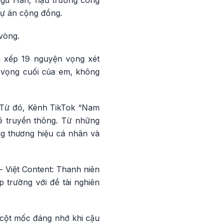
ngữ Hàn, hậu trường công
dự án cộng đồng.
vòng.
ã xếp 19 nguyện vọng xét
 vọng cuối của em, không
 Từ đó, Kênh TikTok “Nam
ê truyền thông. Từ những
ng thương hiệu cá nhân và
 Việt Content: Thanh niên
p trường với đề tài nghiên
 cột mốc đáng nhớ khi cậu