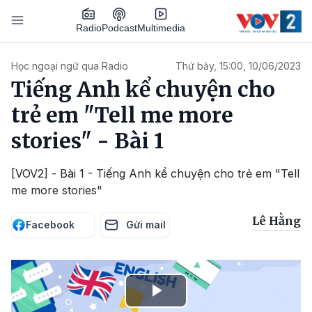
Nhảy đến nội dung
Podcast
Radio
Multimedia
Main navigation
Học ngoại ngữ qua Radio
Thứ bảy, 15:00, 10/06/2023
Tiếng Anh kể chuyện cho
trẻ em "Tell me more
stories" - Bài 1
[VOV2] - Bài 1 - Tiếng Anh kể chuyện cho trẻ em "Tell
me more stories"
Lê Hằng
Facebook
Gửi mail
Play