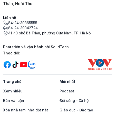
Thân, Hoài Thu
Liên hệ
84-24-39365555
84-24-39342724
41-43 phố Bà Triệu, phường Cửa Nam, TP. Hà Nội
Phát triển và vận hành bởi SolidTech
Mạng xã hội
Theo dõi:
Trang chủ
Mới nhất
Xem nhiều
Podcast
Bàn và luận
Đời sống - Xã hội
Xóa nhà tạm, nhà dột nát
Giáo dục - Đào tạo