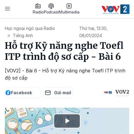
Nhảy đến nội dung
Podcast
Radio
Multimedia
Main navigation
Học ngoại ngữ qua Radio
Thứ hai, 13:30,
Tiếng Anh
08/01/2024
Hỗ trợ Kỹ năng nghe Toefl
ITP trình độ sơ cấp - Bài 6
[VOV2] - Bài 6 - Hỗ trợ Kỹ năng nghe Toefl ITP trình
độ sơ cấp
VOV2
Facebook
Gửi mail
Play