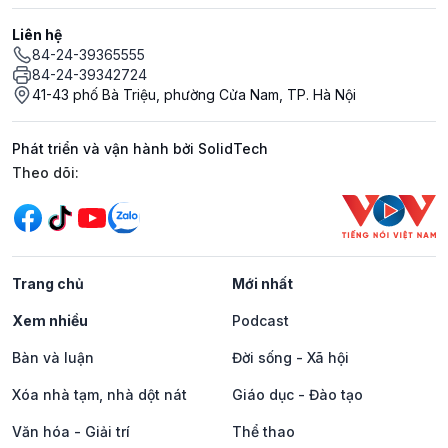
Liên hệ
84-24-39365555
84-24-39342724
41-43 phố Bà Triệu, phường Cửa Nam, TP. Hà Nội
Phát triển và vận hành bởi SolidTech
Mạng xã hội
Theo dõi:
Trang chủ
Mới nhất
Xem nhiều
Podcast
Bàn và luận
Đời sống - Xã hội
Xóa nhà tạm, nhà dột nát
Giáo dục - Đào tạo
Văn hóa - Giải trí
Thể thao