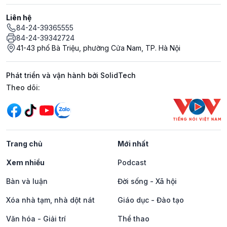
Liên hệ
84-24-39365555
84-24-39342724
41-43 phố Bà Triệu, phường Cửa Nam, TP. Hà Nội
Phát triển và vận hành bởi SolidTech
Mạng xã hội
Theo dõi:
Trang chủ
Mới nhất
Xem nhiều
Podcast
Bàn và luận
Đời sống - Xã hội
Xóa nhà tạm, nhà dột nát
Giáo dục - Đào tạo
Văn hóa - Giải trí
Thể thao