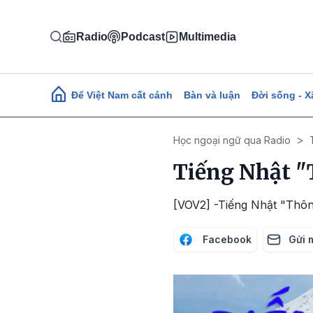
Nhảy đến nội dung
Radio
Podcast
Multimedia
Main navigation
Để Việt Nam cất cánh
Bàn và luận
Đời sống - X
Học ngoại ngữ qua Radio
Tiếng Nhật "
[VOV2] -Tiếng Nhật "Thôn
Facebook
Gửi 