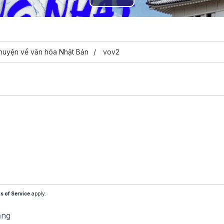
Play
Video
huyện về văn hóa Nhật Bản
vov2
s of Service
apply.
ăng